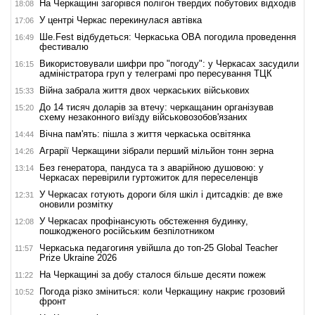
На Черкащині загорівся полігон твердих побутових відходів
18:08
У центрі Черкас перекинулася автівка
17:06
Ше.Fest відбудеться: Черкаська ОВА погодила проведення
16:49
фестивалю
Використовували шифри про "погоду": у Черкасах засудили
16:15
адміністратора груп у телеграмі про пересування ТЦК
Війна забрала життя двох черкаських військових
15:33
До 14 тисяч доларів за втечу: черкащанин організував
15:20
схему незаконного виїзду військовозобов'язаних
Вічна пам'ять: пішла з життя черкаська освітянка
14:44
Аграрії Черкащини зібрали перший мільйон тонн зерна
14:26
Без генератора, пандуса та з аварійною душовою: у
13:14
Черкасах перевірили гуртожиток для переселенців
У Черкасах готують дороги біля шкіл і дитсадків: де вже
12:31
оновили розмітку
У Черкасах профінансують обстеження будинку,
12:08
пошкодженого російським безпілотником
Черкаська педагогиня увійшла до топ-25 Global Teacher
11:57
Prize Ukraine 2026
На Черкащині за добу сталося більше десяти пожеж
11:22
Погода різко зміниться: коли Черкащину накриє грозовий
10:52
фронт