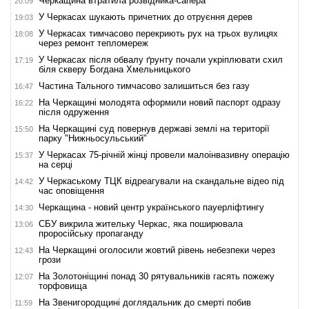
Черкащина втратила розвідника-сапера
20:09
У Черкасах шукають причетних до отруєння дерев
19:03
У Черкасах тимчасово перекриють рух на трьох вулицях
18:08
через ремонт тепломереж
У Черкасах після обвалу ґрунту почали укріплювати схил
17:19
біля скверу Богдана Хмельницького
Частина Тального тимчасово залишиться без газу
16:47
На Черкащині молодята оформили новий паспорт одразу
16:22
після одруження
На Черкащині суд повернув державі землі на території
15:50
парку "Нижньосульський"
У Черкасах 75-річній жінці провели малоінвазивну операцію
15:37
на серці
У Черкаському ТЦК відреагували на скандальне відео під
14:42
час оповіщення
Черкащина - новий центр українського пауерліфтингу
14:30
СБУ викрила жительку Черкас, яка поширювала
13:06
проросійську пропаганду
На Черкащині оголосили жовтий рівень небезпеки через
12:43
грози
На Золотоніщині понад 30 рятувальників гасять пожежу
12:07
торфовища
На Звенигородщині доглядальник до смерті побив
11:59