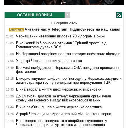
ОСТАННІ НОВИНИ
07 серпня 2026
Читайте нас у Telegram. Підписуйтесь на наш канал
Черкащанин незаконно виловив 70 кілограмів риби
20:01
Військовий із Чорнобая отримав "Срібний хрест" від
19:05
Головнокомандувача ЗСУ
На Черкащині загорівся полігон твердих побутових відходів
18:08
У центрі Черкас перекинулася автівка
17:06
Ше.Fest відбудеться: Черкаська ОВА погодила проведення
16:49
фестивалю
Використовували шифри про "погоду": у Черкасах засудили
16:15
адміністратора груп у телеграмі про пересування ТЦК
Війна забрала життя двох черкаських військових
15:33
До 14 тисяч доларів за втечу: черкащанин організував
15:20
схему незаконного виїзду військовозобов'язаних
Вічна пам'ять: пішла з життя черкаська освітянка
14:44
Аграрії Черкащини зібрали перший мільйон тонн зерна
14:26
Без генератора, пандуса та з аварійною душовою: у
13:14
Черкасах перевірили гуртожиток для переселенців