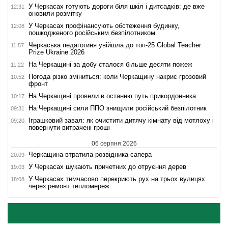
У Черкасах готують дороги біля шкіл і дитсадків: де вже
12:31
оновили розмітку
У Черкасах профінансують обстеження будинку,
12:08
пошкодженого російським безпілотником
Черкаська педагогиня увійшла до топ-25 Global Teacher
11:57
Prize Ukraine 2026
На Черкащині за добу сталося більше десяти пожеж
11:22
Погода різко зміниться: коли Черкащину накриє грозовий
10:52
фронт
На Черкащині провели в останню путь прикордонника
10:17
На Черкащині сили ППО знищили російський безпілотник
09:31
Іграшковий завал: як очистити дитячу кімнату від мотлоху і
09:20
повернути витрачені гроші
06 серпня 2026
Черкащина втратила розвідника-сапера
20:09
У Черкасах шукають причетних до отруєння дерев
19:03
У Черкасах тимчасово перекриють рух на трьох вулицях
18:08
через ремонт тепломереж