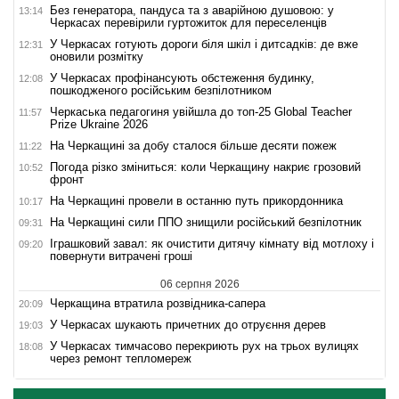
Без генератора, пандуса та з аварійною душовою: у
13:14
Черкасах перевірили гуртожиток для переселенців
У Черкасах готують дороги біля шкіл і дитсадків: де вже
12:31
оновили розмітку
У Черкасах профінансують обстеження будинку,
12:08
пошкодженого російським безпілотником
Черкаська педагогиня увійшла до топ-25 Global Teacher
11:57
Prize Ukraine 2026
На Черкащині за добу сталося більше десяти пожеж
11:22
Погода різко зміниться: коли Черкащину накриє грозовий
10:52
фронт
На Черкащині провели в останню путь прикордонника
10:17
На Черкащині сили ППО знищили російський безпілотник
09:31
Іграшковий завал: як очистити дитячу кімнату від мотлоху і
09:20
повернути витрачені гроші
06 серпня 2026
Черкащина втратила розвідника-сапера
20:09
У Черкасах шукають причетних до отруєння дерев
19:03
У Черкасах тимчасово перекриють рух на трьох вулицях
18:08
через ремонт тепломереж