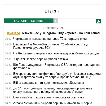
1
|
|
2
3
»
ОСТАННІ НОВИНИ
07 серпня 2026
Читайте нас у Telegram. Підписуйтесь на наш канал
Черкащанин незаконно виловив 70 кілограмів риби
20:01
Військовий із Чорнобая отримав "Срібний хрест" від
19:05
Головнокомандувача ЗСУ
На Черкащині загорівся полігон твердих побутових відходів
18:08
У центрі Черкас перекинулася автівка
17:06
Ше.Fest відбудеться: Черкаська ОВА погодила проведення
16:49
фестивалю
Використовували шифри про "погоду": у Черкасах засудили
16:15
адміністратора груп у телеграмі про пересування ТЦК
Війна забрала життя двох черкаських військових
15:33
До 14 тисяч доларів за втечу: черкащанин організував
15:20
схему незаконного виїзду військовозобов'язаних
Вічна пам'ять: пішла з життя черкаська освітянка
14:44
Аграрії Черкащини зібрали перший мільйон тонн зерна
14:26