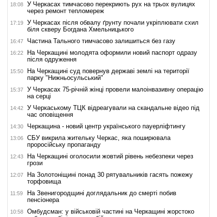
У Черкасах тимчасово перекриють рух на трьох вулицях
18:08
через ремонт тепломереж
У Черкасах після обвалу ґрунту почали укріплювати схил
17:19
біля скверу Богдана Хмельницького
Частина Тального тимчасово залишиться без газу
16:47
На Черкащині молодята оформили новий паспорт одразу
16:22
після одруження
На Черкащині суд повернув державі землі на території
15:50
парку "Нижньосульський"
У Черкасах 75-річній жінці провели малоінвазивну операцію
15:37
на серці
У Черкаському ТЦК відреагували на скандальне відео під
14:42
час оповіщення
Черкащина - новий центр українського пауерліфтингу
14:30
СБУ викрила жительку Черкас, яка поширювала
13:06
проросійську пропаганду
На Черкащині оголосили жовтий рівень небезпеки через
12:43
грози
На Золотоніщині понад 30 рятувальників гасять пожежу
12:07
торфовища
На Звенигородщині доглядальник до смерті побив
11:59
пенсіонера
Омбудсман: у військовій частині на Черкащині жорстоко
10:58