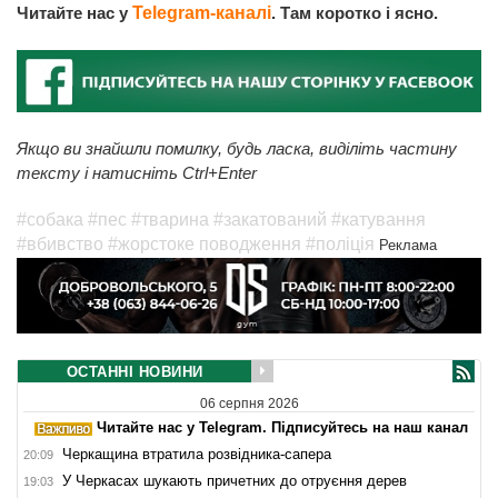
Читайте нас у
Telegram-каналі
. Там коротко і ясно.
Якщо ви знайшли помилку, будь ласка, виділіть частину
тексту і натисніть Ctrl+Enter
#собака
#пес
#тварина
#закатований
#катування
#вбивство
#жорстоке поводження
#поліція
Реклама
ОСТАННІ НОВИНИ
06 серпня 2026
Читайте нас у Telegram. Підписуйтесь на наш канал
Черкащина втратила розвідника-сапера
20:09
У Черкасах шукають причетних до отруєння дерев
19:03