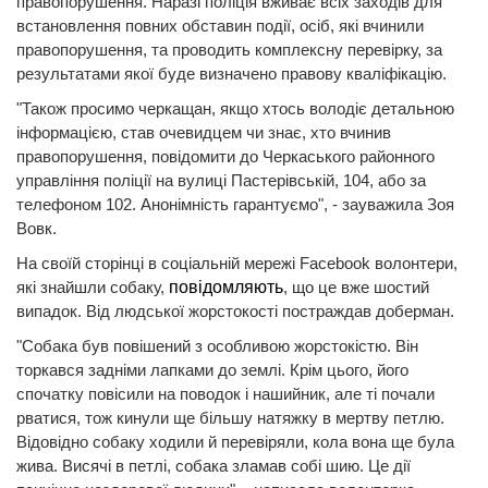
правопорушення. Наразі поліція вживає всіх заходів для
встановлення повних обставин події, осіб, які вчинили
правопорушення, та проводить комплексну перевірку, за
результатами якої буде визначено правову кваліфікацію.
"Також просимо черкащан, якщо хтось володіє детальною
інформацією, став очевидцем чи знає, хто вчинив
правопорушення, повідомити до Черкаського районного
управління поліції на вулиці Пастерівській, 104, або за
телефоном 102. Анонімність гарантуємо", - зауважила Зоя
Вовк.
На своїй сторінці в соціальній мережі Facebook волонтери,
які знайшли собаку,
повідомляють
, що це вже шостий
випадок. Від людської жорстокості постраждав доберман.
"Собака був повішений з особливою жорстокістю. Він
торкався задніми лапками до землі. Крім цього, його
спочатку повісили на поводок і нашийник, але ті почали
рватися, тож кинули ще більшу натяжку в мертву петлю.
Відовідно собаку ходили й перевіряли, кола вона ще була
жива. Висячі в петлі, собака зламав собі шию. Це дії