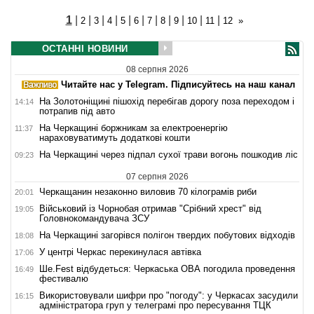
1
|
|
|
|
|
|
|
|
|
|
|
2
3
4
5
6
7
8
9
10
11
12
»
ОСТАННІ НОВИНИ
08 серпня 2026
Читайте нас у Telegram. Підписуйтесь на наш канал
На Золотоніщині пішохід перебігав дорогу поза переходом і
14:14
потрапив під авто
На Черкащині боржникам за електроенергію
11:37
нараховуватимуть додаткові кошти
На Черкащині через підпал сухої трави вогонь пошкодив ліс
09:23
07 серпня 2026
Черкащанин незаконно виловив 70 кілограмів риби
20:01
Військовий із Чорнобая отримав "Срібний хрест" від
19:05
Головнокомандувача ЗСУ
На Черкащині загорівся полігон твердих побутових відходів
18:08
У центрі Черкас перекинулася автівка
17:06
Ше.Fest відбудеться: Черкаська ОВА погодила проведення
16:49
фестивалю
Використовували шифри про "погоду": у Черкасах засудили
16:15
адміністратора груп у телеграмі про пересування ТЦК