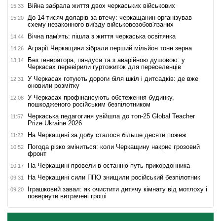
Війна забрала життя двох черкаських військових
15:33
До 14 тисяч доларів за втечу: черкащанин організував
15:20
схему незаконного виїзду військовозобов'язаних
Вічна пам'ять: пішла з життя черкаська освітянка
14:44
Аграрії Черкащини зібрали перший мільйон тонн зерна
14:26
Без генератора, пандуса та з аварійною душовою: у
13:14
Черкасах перевірили гуртожиток для переселенців
У Черкасах готують дороги біля шкіл і дитсадків: де вже
12:31
оновили розмітку
У Черкасах профінансують обстеження будинку,
12:08
пошкодженого російським безпілотником
Черкаська педагогиня увійшла до топ-25 Global Teacher
11:57
Prize Ukraine 2026
На Черкащині за добу сталося більше десяти пожеж
11:22
Погода різко зміниться: коли Черкащину накриє грозовий
10:52
фронт
На Черкащині провели в останню путь прикордонника
10:17
На Черкащині сили ППО знищили російський безпілотник
09:31
Іграшковий завал: як очистити дитячу кімнату від мотлоху і
09:20
повернути витрачені гроші