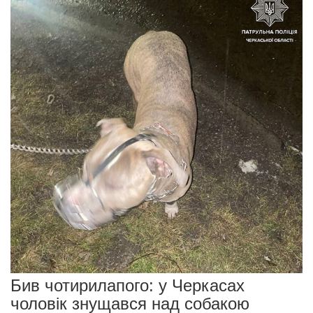
Бив чотирилапого: у Черкасах
чоловік знущався над собакою