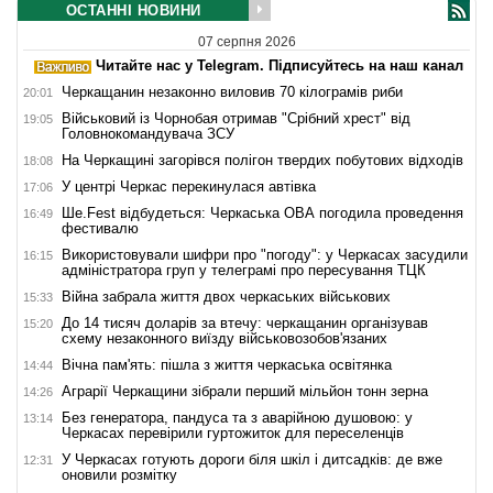
ОСТАННІ НОВИНИ
07 серпня 2026
Читайте нас у Telegram. Підписуйтесь на наш канал
Черкащанин незаконно виловив 70 кілограмів риби
20:01
Військовий із Чорнобая отримав "Срібний хрест" від
19:05
Головнокомандувача ЗСУ
На Черкащині загорівся полігон твердих побутових відходів
18:08
У центрі Черкас перекинулася автівка
17:06
Ше.Fest відбудеться: Черкаська ОВА погодила проведення
16:49
фестивалю
Використовували шифри про "погоду": у Черкасах засудили
16:15
адміністратора груп у телеграмі про пересування ТЦК
Війна забрала життя двох черкаських військових
15:33
До 14 тисяч доларів за втечу: черкащанин організував
15:20
схему незаконного виїзду військовозобов'язаних
Вічна пам'ять: пішла з життя черкаська освітянка
14:44
Аграрії Черкащини зібрали перший мільйон тонн зерна
14:26
Без генератора, пандуса та з аварійною душовою: у
13:14
Черкасах перевірили гуртожиток для переселенців
У Черкасах готують дороги біля шкіл і дитсадків: де вже
12:31
оновили розмітку