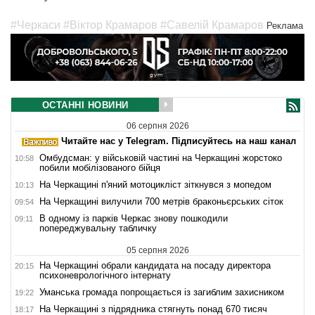
#Черкаси
#Віктор Крамаров
#Савелій Крамаров
Реклама
ОСТАННІ НОВИНИ
06 серпня 2026
Читайте нас у Telegram. Підписуйтесь на наш канал
Омбудсман: у військовій частині на Черкащині жорстоко
10:58
побили мобілізованого бійця
На Черкащині п'яний мотоцикліст зіткнувся з мопедом
10:13
На Черкащині вилучили 700 метрів браконьєрських сіток
09:54
В одному із парків Черкас знову пошкодили
09:11
попереджувальну табличку
05 серпня 2026
На Черкащині обрали кандидата на посаду директора
20:15
психоневрологічного інтернату
Уманська громада попрощається із загиблим захисником
19:22
На Черкащині з підрядника стягнуть понад 670 тисяч
18:17