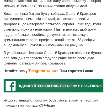
машина запізніло визнала ще одну свою "помилку" – серед
мільйонів "помилок", за якими стояли людські долі…
Весь час, поки батько був у таборах, Савелій Крамаров
листувався з ним – від тієї миті, як навчився писати.
Добрався і до матеріалів батькової справи – вже тоді, коли
став популярним кіноактором. Навіть домігся, щоб йому
віддали батькові особисті документи: фотокартку з
кримінальної справи, профспілковий квиток, 53 довідки і
ощадкнижку з 5 рублями 7 копійками на рахунку…
В українських Черкасах Савелій Крамаров ніколи не бував,
але завжди з теплотою згадував рідне місто свого діда
Савелія і батька – Віктора Крамарова.
Читайте нас у
Telegram-каналі
. Там коротко і ясно.
Якщо ви знайшли помилку, будь ласка, виділіть частину
тексту і натисніть Ctrl+Enter