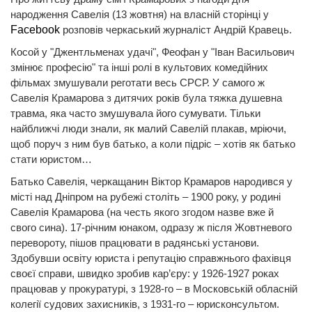
народження Савелія (13 жовтня) на власній сторінці у
Facebook
розповів черкаський журналіст Андрій Кравець.
Косой у "Джентльменах удачі", Феофан у "Іван Васильович
змінює професію" та інші ролі в культових комедійних
фільмах змушували реготати весь СРСР. У самого ж
Савелія Крамарова з дитячих років була тяжка душевна
травма, яка часто змушувала його сумувати. Тільки
найближчі люди знали, як малий Савелій плакав, мріючи,
щоб поруч з ним був батько, а коли підріс – хотів як батько
стати юристом…
Батько Савелія, черкащанин Віктор Крамаров народився у
місті над Дніпром на рубежі століть – 1900 року, у родині
Савелія Крамарова (на честь якого згодом назве вже й
свого сина). 17-річним юнаком, одразу ж після Жовтневого
перевороту, пішов працювати в радянські установи.
Здобувши освіту юриста і репутацію справжнього фахівця
своєї справи, швидко зробив кар’єру: у 1926-1927 роках
працював у прокуратурі, з 1928-го – в Московській обласній
колегії судових захисників, з 1931-го – юрисконсультом.