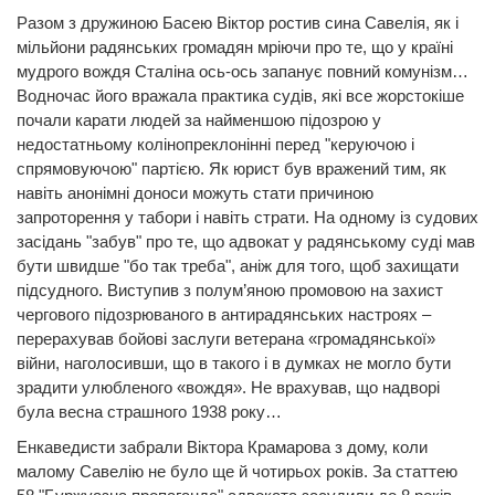
Разом з дружиною Басею Віктор ростив сина Савелія, як і
мільйони радянських громадян мріючи про те, що у країні
мудрого вождя Сталіна ось-ось запанує повний комунізм…
Водночас його вражала практика судів, які все жорстокіше
почали карати людей за найменшою підозрою у
недостатньому колінопреклонінні перед "керуючою і
спрямовуючою" партією. Як юрист був вражений тим, як
навіть анонімні доноси можуть стати причиною
запроторення у табори і навіть страти. На одному із судових
засідань "забув" про те, що адвокат у радянському суді мав
бути швидше "бо так треба", аніж для того, щоб захищати
підсудного. Виступив з полум’яною промовою на захист
чергового підозрюваного в антирадянських настроях –
перерахував бойові заслуги ветерана «громадянської»
війни, наголосивши, що в такого і в думках не могло бути
зрадити улюбленого «вождя». Не врахував, що надворі
була весна страшного 1938 року…
Енкаведисти забрали Віктора Крамарова з дому, коли
малому Савелію не було ще й чотирьох років. За статтею