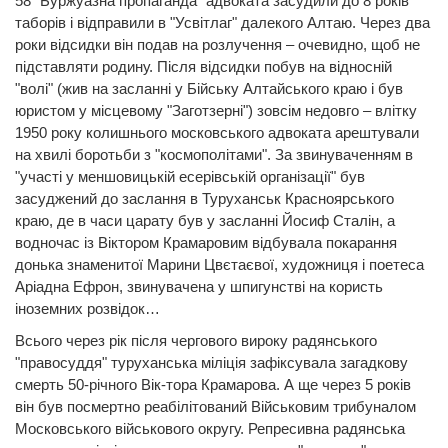
58 "Буржуазна пропаганда" адвоката засудили до 8 років
таборів і відправили в "Усвітлаг" далекого Алтаю. Через два
роки відсидки він подав на розлучення – очевидно, щоб не
підставляти родину. Після відсидки побув на відносній
"волі" (жив на засланні у Бійську Алтайського краю і був
юристом у місцевому "Заготзерні") зовсім недовго – влітку
1950 року колишнього московського адвоката арештували
на хвилі боротьби з "космополітами". За звинуваченням в
"участі у меншовицькій есерівській організації" був
засуджений до заслання в Туруханськ Красноярського
краю, де в часи царату був у засланні Йосиф Сталін, а
водночас із Віктором Крамаровим відбувала покарання
донька знаменитої Марини Цвєтаєвої, художниця і поетеса
Аріадна Ефрон, звинувачена у шпигунстві на користь
іноземних розвідок…
Всього через рік після чергового вироку радянського
"правосуддя" туруханська міліція зафіксувала загадкову
смерть 50-річного Вік-тора Крамарова. А ще через 5 років
він був посмертно реабілітований Військовим трибуналом
Московського військового округу. Репресивна радянська