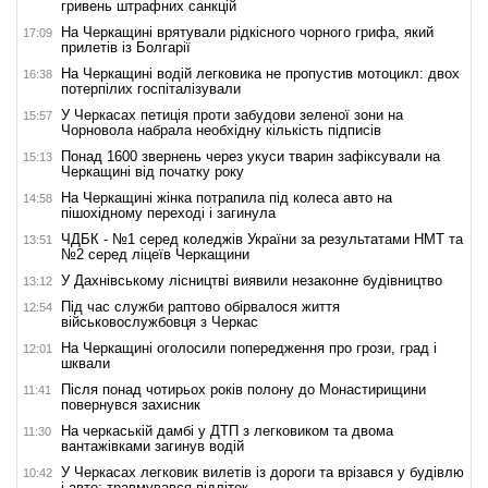
гривень штрафних санкцій
На Черкащині врятували рідкісного чорного грифа, який
17:09
прилетів із Болгарії
На Черкащині водій легковика не пропустив мотоцикл: двох
16:38
потерпілих госпіталізували
У Черкасах петиція проти забудови зеленої зони на
15:57
Чорновола набрала необхідну кількість підписів
Понад 1600 звернень через укуси тварин зафіксували на
15:13
Черкащині від початку року
На Черкащині жінка потрапила під колеса авто на
14:58
пішохідному переході і загинула
ЧДБК - №1 серед коледжів України за результатами НМТ та
13:51
№2 серед ліцеїв Черкащини
У Дахнівському лісництві виявили незаконне будівництво
13:12
Під час служби раптово обірвалося життя
12:54
військовослужбовця з Черкас
На Черкащині оголосили попередження про грози, град і
12:01
шквали
Після понад чотирьох років полону до Монастирищини
11:41
повернувся захисник
На черкаській дамбі у ДТП з легковиком та двома
11:30
вантажівками загинув водій
У Черкасах легковик вилетів із дороги та врізався у будівлю
10:42
і авто: травмувався підліток