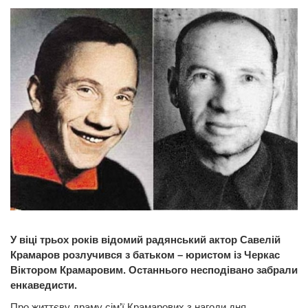
У віці трьох років відомий радянський актор Савелій
Крамаров розлучився з батьком – юристом із Черкас
Віктором Крамаровим. Останнього несподівано забрали
енкаведисти.
Про життєву драму сім’ї Крамарових з нагоди дня