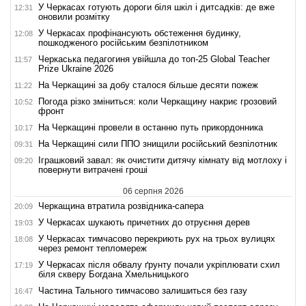
У Черкасах готують дороги біля шкіл і дитсадків: де вже
12:31
оновили розмітку
У Черкасах профінансують обстеження будинку,
12:08
пошкодженого російським безпілотником
Черкаська педагогиня увійшла до топ-25 Global Teacher
11:57
Prize Ukraine 2026
На Черкащині за добу сталося більше десяти пожеж
11:22
Погода різко зміниться: коли Черкащину накриє грозовий
10:52
фронт
На Черкащині провели в останню путь прикордонника
10:17
На Черкащині сили ППО знищили російський безпілотник
09:31
Іграшковий завал: як очистити дитячу кімнату від мотлоху і
09:20
повернути витрачені гроші
06 серпня 2026
Черкащина втратила розвідника-сапера
20:09
У Черкасах шукають причетних до отруєння дерев
19:03
У Черкасах тимчасово перекриють рух на трьох вулицях
18:08
через ремонт тепломереж
У Черкасах після обвалу ґрунту почали укріплювати схил
17:19
біля скверу Богдана Хмельницького
Частина Тального тимчасово залишиться без газу
16:47