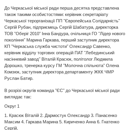
До Черкаської міської ради перша десятка представлена
також такими особистостями: керівник секретаріату
Черкаської терорганізації ПП "Європейська Солідарність"
Сергій Рубан, підприємець Сергій Шабатура, директорка
ТОВ "Оберіг 2010" Інна Бандура, очільниця ГО "Лідер нового
покоління" Марина Гаркава, перший заступник директора
КП "Черкаська служба чистоти" Олександр Савенко,
керівник відділу торгових операцій ПАТ "Лебединський
насінневий завод" Віталій Красюк, політолог Людмила
Дорошко, тренерка курсу ГМ "Молочна спільнота" Олена
Комзюк, заступник директора департаменту ЖКК ЧМР
Руслан Батир.
В розрізі округів команда "ЄС" до Черкаської міської ради
виглядає так:
Округ 1
1. Красюк Віталій 2. Дармостук Олександр 3. Панасенко
Максим 4. Гаркава Марина 5. Кириченко Анна 6. Гнатенко
Сергій.