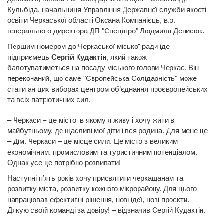
Кульбіда, начальниця Управління Державної служби якості
освіти Черкаської області Оксана Компанієць, в.о.
генерального директора ДП "Спецагро" Людмила Денисюк.
Першим номером до Черкаської міської ради іде
підприємець
Сергій Кудактін
, який також
балотуватиметься на посаду міського голови Черкас. Він
переконаний, що саме "Європейська Солідарність" може
стати ан цих виборах центром об’єднання проєвропейських
та всіх патріотичних сил.
– Черкаси – це місто, в якому я живу і хочу жити в
майбутньому, де щасливі мої діти і вся родина. Для мене це
– Дім. Черкаси – це місце сили. Це місто з великим
економічним, промисловим та туристичним потенціалом.
Однак усе це потрібно розвивати!
Наступні п’ять років хочу присвятити черкащанам та
розвитку міста, розвитку кожного мікрорайону. Для цього
напрацював ефективні рішення, нові ідеї, нові проєкти.
Дякую своїй команді за довіру! – відзначив Сергій Кудактін.