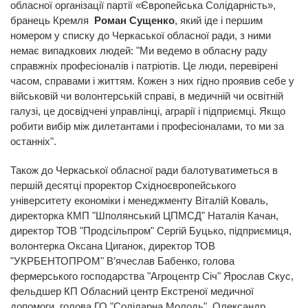
обласної організації партії «Європейська Солідарність»,
бранець Кремля
Роман Сущенко
, який іде і першим
номером у списку до Черкаської обласної ради, з ними
немає випадкових людей: "Ми ведемо в обласну раду
справжніх професіоналів і патріотів. Це люди, перевірені
часом, справами і життям. Кожен з них гідно проявив себе у
військовій чи волонтерській справі, в медичній чи освітній
галузі, це досвідчені управлінці, аграрії і підприємці. Якщо
робити вибір між дилетантами і професіоналами, то ми за
останніх".
Також до Черкаської обласної ради балотуватиметься в
першій десятці проректор Східноєвропейського
університету економіки і менеджменту Віталій Коваль,
директорка КМП "Шполянський ЦПМСД" Наталія Качан,
директор ТОВ "Продсільпром" Сергій Буцько, підприємиця,
волонтерка Оксана Циганок, директор ТОВ
"УКРБЕНТОПРОМ" В’ячеслав Бабенко, голова
фермерського господарства "Агроцентр Січ" Ярослав Скус,
фельдшер КП Обласний центр Екстреної медичної
допомоги, голова ГО "Солідарна Молодь" Олександр