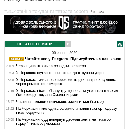
#ЗСУ
#війна
#окупанти
#втрати ворога
Реклама
ОСТАННІ НОВИНИ
06 серпня 2026
Читайте нас у Telegram. Підписуйтесь на наш канал
Черкащина втратила розвідника-сапера
20:09
У Черкасах шукають причетних до отруєння дерев
19:03
У Черкасах тимчасово перекриють рух на трьох вулицях
18:08
через ремонт тепломереж
У Черкасах після обвалу ґрунту почали укріплювати схил
17:19
біля скверу Богдана Хмельницького
Частина Тального тимчасово залишиться без газу
16:47
На Черкащині молодята оформили новий паспорт одразу
16:22
після одруження
На Черкащині суд повернув державі землі на території
15:50
парку "Нижньосульський"