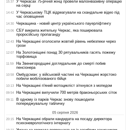
У Черкасах 75-річній жінці провели малоінвазивну операцію
15:37
на серці
У Черкаському ТЦК відреагували на скандальне відео під
14:42
час оповіщення
Черкащина - новий центр українського пауерліфтингу
14:30
СБУ викрила жительку Черкас, яка поширювала
13:06
проросійську пропаганду
На Черкащині оголосили жовтий рівень небезпеки через
12:43
грози
На Золотоніщині понад 30 рятувальників гасять пожежу
12:07
торфовища
На Звенигородщині доглядальник до смерті побив
11:59
пенсіонера
Омбудсман: у військовій частині на Черкащині жорстоко
10:58
побили мобілізованого бійця
На Черкащині п'яний мотоцикліст зіткнувся з мопедом
10:13
На Черкащині вилучили 700 метрів браконьєрських сіток
09:54
В одному із парків Черкас знову пошкодили
09:11
попереджувальну табличку
05 серпня 2026
На Черкащині обрали кандидата на посаду директора
20:15
психоневрологічного інтернату
Уманська громада попрощається із загиблим захисником
19:22