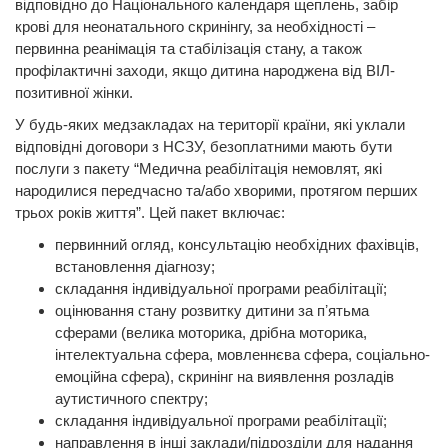
відповідно до Національного календаря щеплень, забір
крові для неонатального скринінгу, за необхідності –
первинна реанімація та стабілізація стану, а також
профілактичні заходи, якщо дитина народжена від ВІЛ-
позитивної жінки.
У будь-яких медзакладах на території країни, які уклали
відповідні договори з НСЗУ, безоплатними мають бути
послуги з пакету “Медична реабілітація немовлят, які
народилися передчасно та/або хворими, протягом перших
трьох років життя”. Цей пакет включає:
первинний огляд, консультацію необхідних фахівців,
встановлення діагнозу;
складання індивідуальної програми реабілітації;
оцінювання стану розвитку дитини за пʼятьма
сферами (велика моторика, дрібна моторика,
інтелектуальна сфера, мовленнєва сфера, соціально-
емоційна сфера), скринінг на виявлення розладів
аутистичного спектру;
складання індивідуальної програми реабілітації;
направлення в інші заклади/підрозділи для надання