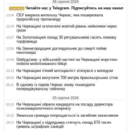
06 серпня 2026
Читайте нас у Telegram. Підписуйтесь на наш канал
СБУ викрила жительку Черкас, яка поширювала
13:06
проросійську пропаганду
На Черкащині оголосили жовтий рівень небезпеки через
12:43
грози
На Золотоніщині понад 30 рятувальників гасять пожежу
12:07
торфовища
На Звенигородщині доглядальник до смерті побив
11:59
пенсіонера
Омбудсман: у військовій частині на Черкащині жорстоко
10:58
побили мобілізованого бійця
На Черкащині п'яний мотоцикліст зіткнувся з мопедом
10:13
На Черкащині вилучили 700 метрів браконьєрських сіток
09:54
В одному із парків Черкас знову пошкодили
09:11
попереджувальну табличку
05 серпня 2026
На Черкащині обрали кандидата на посаду директора
20:15
психоневрологічного інтернату
Уманська громада попрощається із загиблим захисником
19:22
На Черкащині з підрядника стягнуть понад 670 тисяч
18:17
гривень штрафних санкцій