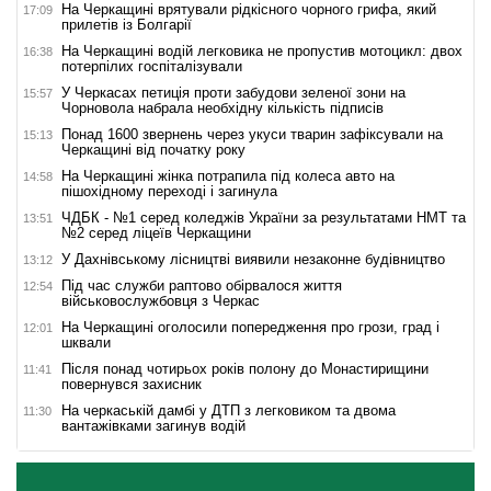
На Черкащині врятували рідкісного чорного грифа, який
17:09
прилетів із Болгарії
На Черкащині водій легковика не пропустив мотоцикл: двох
16:38
потерпілих госпіталізували
У Черкасах петиція проти забудови зеленої зони на
15:57
Чорновола набрала необхідну кількість підписів
Понад 1600 звернень через укуси тварин зафіксували на
15:13
Черкащині від початку року
На Черкащині жінка потрапила під колеса авто на
14:58
пішохідному переході і загинула
ЧДБК - №1 серед коледжів України за результатами НМТ та
13:51
№2 серед ліцеїв Черкащини
У Дахнівському лісництві виявили незаконне будівництво
13:12
Під час служби раптово обірвалося життя
12:54
військовослужбовця з Черкас
На Черкащині оголосили попередження про грози, град і
12:01
шквали
Після понад чотирьох років полону до Монастирищини
11:41
повернувся захисник
На черкаській дамбі у ДТП з легковиком та двома
11:30
вантажівками загинув водій