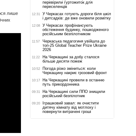
перевірили гуртожиток для
переселенців
лося лише
У Черкасах готують дороги біля шкіл
12:31
і дитсадків: де вже оновили розмітку
ічних
У Черкасах профінансують
12:08
обстеження будинку, пошкодженого
російським безпілотником
Черкаська педагогиня увійшла до
11:57
топ-25 Global Teacher Prize Ukraine
2026
На Черкащині за добу сталося
11:22
більше десяти пожеж
Погода різко зміниться: коли
10:52
Черкащину накриє грозовий фронт
На Черкащині провели в останню
10:17
путь прикордонника
На Черкащині сили ППО знищили
09:31
російський безпілотник
Іграшковий завал: як очистити
09:20
дитячу кімнату від мотлоху і
повернути витрачені гроші