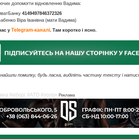
ючих допомогти відновленню Вадима:
иватБанку
4149497846372326
 Бабенко Віра Іванівна (мати Вадима)
нас у
Telegram-каналі
. Там коротко і ясно.
найшли помилку, будь ласка, виділіть частину тексту і натис
ина
#кіборг
#АТО
#полон
Реклама