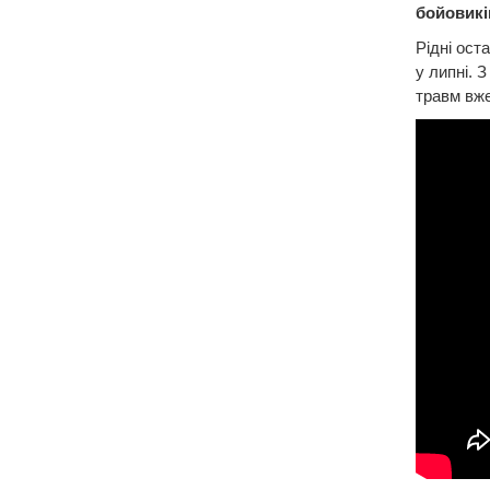
бойовикі
Рідні ост
у липні. 
травм вже