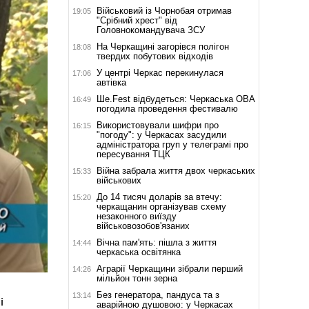
Військовий із Чорнобая отримав
19:05
"Срібний хрест" від
Головнокомандувача ЗСУ
На Черкащині загорівся полігон
18:08
твердих побутових відходів
У центрі Черкас перекинулася
17:06
автівка
Ше.Fest відбудеться: Черкаська ОВА
16:49
погодила проведення фестивалю
Використовували шифри про
16:15
"погоду": у Черкасах засудили
адміністратора груп у телеграмі про
пересування ТЦК
Війна забрала життя двох черкаських
15:33
військових
До 14 тисяч доларів за втечу:
15:20
черкащанин організував схему
незаконного виїзду
військовозобов'язаних
Вічна пам'ять: пішла з життя
14:44
черкаська освітянка
Аграрії Черкащини зібрали перший
14:26
мільйон тонн зерна
Без генератора, пандуса та з
13:14
і
аварійною душовою: у Черкасах