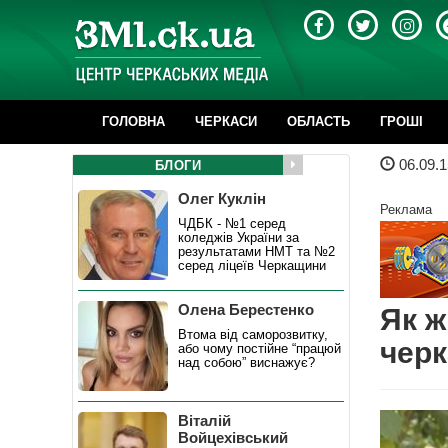
ГОЛОВНА
ЧЕРКАСИ
ОБЛАСТЬ
ГРОШІ
06.09.1
БЛОГИ
Олег Куклін
Реклама
ЧДБК - №1 серед
коледжів України за
результатами НМТ та №2
серед ліцеїв Черкащини
Олена Берестенко
Як ж
Втома від саморозвитку,
черк
або чому постійне “працюй
над собою” виснажує?
Віталій
Войцехівський