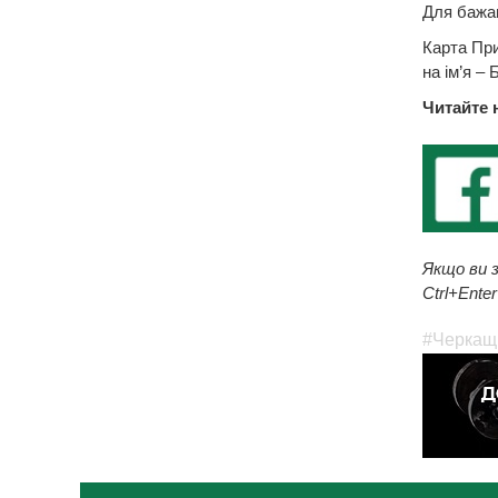
Для бажа
Карта Пр
на ім’я –
Читайте 
Якщо ви з
Ctrl+Enter
#Черкащ