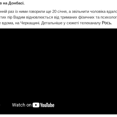
в на Донбасі.
анній раз із ними говорили ще 20 січня, а звільнити чоловіка вда
З тих пір Вадим відновлюється від триманих фізичних та психолог
 вдома, на Черкащині. Детальніше у сюжеті телеканалу
Рось.