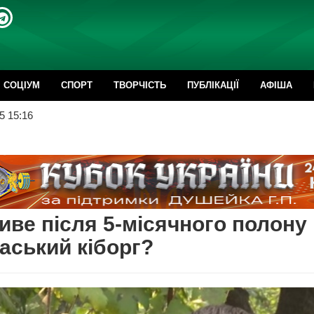
CОЦІУМ
СПОРТ
ТВОРЧІСТЬ
ПУБЛІКАЦІЇ
АФІША
5 15:16
иве після 5-місячного полону
аський кіборг?