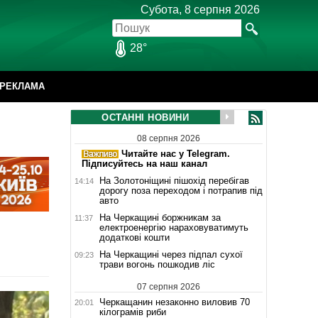
Субота, 8 серпня 2026
28°
РЕКЛАМА
ОСТАННІ НОВИНИ
08 серпня 2026
Читайте нас у Telegram.
Підписуйтесь на наш канал
На Золотоніщині пішохід перебігав
14:14
дорогу поза переходом і потрапив під
авто
На Черкащині боржникам за
11:37
електроенергію нараховуватимуть
додаткові кошти
На Черкащині через підпал сухої
09:23
трави вогонь пошкодив ліс
07 серпня 2026
Черкащанин незаконно виловив 70
20:01
кілограмів риби