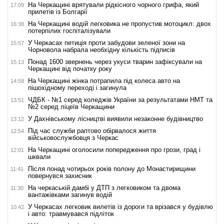
На Черкащині врятували рідкісного чорного грифа, який
17:09
прилетів із Болгарії
На Черкащині водій легковика не пропустив мотоцикл: двох
16:38
потерпілих госпіталізували
У Черкасах петиція проти забудови зеленої зони на
15:57
Чорновола набрала необхідну кількість підписів
Понад 1600 звернень через укуси тварин зафіксували на
15:13
Черкащині від початку року
На Черкащині жінка потрапила під колеса авто на
14:58
пішохідному переході і загинула
ЧДБК - №1 серед коледжів України за результатами НМТ та
13:51
№2 серед ліцеїв Черкащини
У Дахнівському лісництві виявили незаконне будівництво
13:12
Під час служби раптово обірвалося життя
12:54
військовослужбовця з Черкас
На Черкащині оголосили попередження про грози, град і
12:01
шквали
Після понад чотирьох років полону до Монастирищини
11:41
повернувся захисник
На черкаській дамбі у ДТП з легковиком та двома
11:30
вантажівками загинув водій
У Черкасах легковик вилетів із дороги та врізався у будівлю
10:42
і авто: травмувався підліток