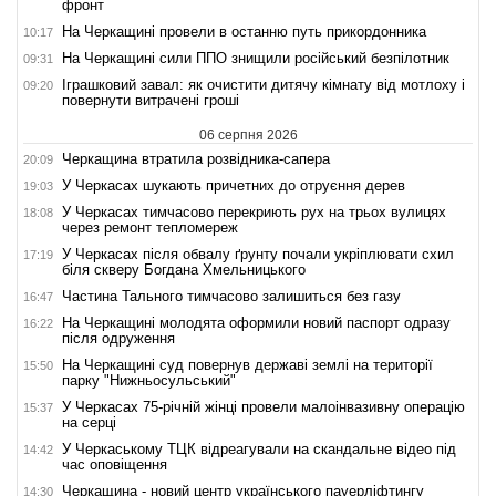
фронт
На Черкащині провели в останню путь прикордонника
10:17
На Черкащині сили ППО знищили російський безпілотник
09:31
Іграшковий завал: як очистити дитячу кімнату від мотлоху і
09:20
повернути витрачені гроші
06 серпня 2026
Черкащина втратила розвідника-сапера
20:09
У Черкасах шукають причетних до отруєння дерев
19:03
У Черкасах тимчасово перекриють рух на трьох вулицях
18:08
через ремонт тепломереж
У Черкасах після обвалу ґрунту почали укріплювати схил
17:19
біля скверу Богдана Хмельницького
Частина Тального тимчасово залишиться без газу
16:47
На Черкащині молодята оформили новий паспорт одразу
16:22
після одруження
На Черкащині суд повернув державі землі на території
15:50
парку "Нижньосульський"
У Черкасах 75-річній жінці провели малоінвазивну операцію
15:37
на серці
У Черкаському ТЦК відреагували на скандальне відео під
14:42
час оповіщення
Черкащина - новий центр українського пауерліфтингу
14:30