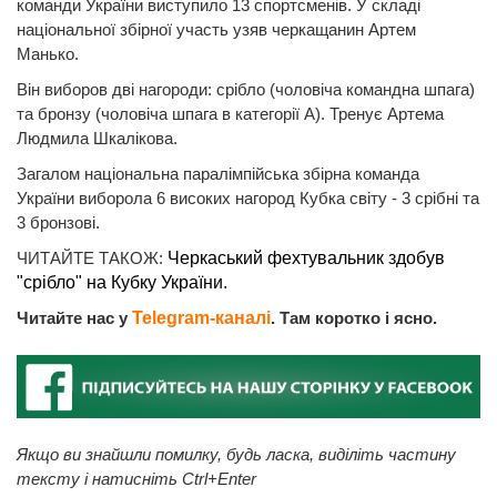
команди України виступило 13 спортсменів. У складі
національної збірної участь узяв черкащанин Артем
Манько.
Він виборов дві нагороди: срібло (чоловіча командна шпага)
та бронзу (чоловіча шпага в категорії А). Тренує Артема
Людмила Шкалікова.
Загалом національна паралімпійська збірна команда
України виборола 6 високих нагород Кубка світу - 3 срібні та
3 бронзові.
ЧИТАЙТЕ ТАКОЖ:
Черкаський фехтувальник здобув
"срібло" на Кубку України.
Читайте нас у
Telegram-каналі
. Там коротко і ясно.
Якщо ви знайшли помилку, будь ласка, виділіть частину
тексту і натисніть Ctrl+Enter