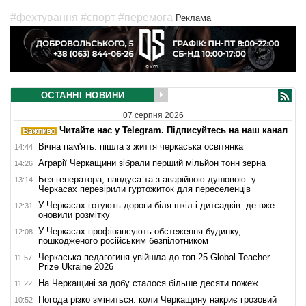
#фехтування
#спорт
#перемога
Реклама
ОСТАННІ НОВИНИ
07 серпня 2026
Читайте нас у Telegram. Підписуйтесь на наш канал
Вічна пам'ять: пішла з життя черкаська освітянка
14:44
Аграрії Черкащини зібрали перший мільйон тонн зерна
14:26
Без генератора, пандуса та з аварійною душовою: у
13:14
Черкасах перевірили гуртожиток для переселенців
У Черкасах готують дороги біля шкіл і дитсадків: де вже
12:31
оновили розмітку
У Черкасах профінансують обстеження будинку,
12:08
пошкодженого російським безпілотником
Черкаська педагогиня увійшла до топ-25 Global Teacher
11:57
Prize Ukraine 2026
На Черкащині за добу сталося більше десяти пожеж
11:22
Погода різко зміниться: коли Черкащину накриє грозовий
10:52