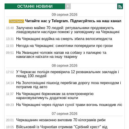
ОСТАННІ НОВИНИ
09 серпня 2026
Читайте нас у Telegram. Підписуйтесь на наш канал
Залучено майже 70 людей: рятувальники продовжують
15:48
ліквідовувати наслідки пожежі у заповіднику на Черкащині
На Черкащині водійка на смерть збила велосипедиста
13:31
Негода на Черкащині: синоптики попередили про грози
11:03
На Уманщині чоловік напав на собаку з палицею та
09:51
намагався наїхати на іншу тварину
08 серпня 2026
У Черкасах поліція перевірила 12 розважальних закладів і
17:02
понад 100 людей
На Золотоніщині пішохід перебігав дорогу поза переходом і
14:14
потрапив під авто
На Черкащині боржникам за електроенергію
11:37
нараховуватимуть додаткові кошти
На Черкащині через підпал сухої трави вогонь пошкодив ліс
09:23
07 серпня 2026
Черкащанин незаконно виловив 70 кілограмів риби
20:01
Військовий із Чорнобая отримав "Срібний хрест" від
19:05