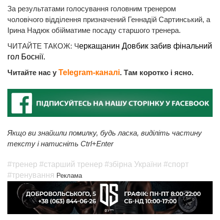
За результатами голосування головним тренером
чоловічого відділення призначений Геннадій Сартинський, а
Ірина Надюк обійматиме посаду старшого тренера.
ЧИТАЙТЕ ТАКОЖ: Ч
еркащанин Довбик забив фінальний
гол Боснії.
Читайте нас у
Telegram-каналі
. Там коротко і ясно.
Якщо ви знайшли помилку, будь ласка, виділіть частину
тексту і натисніть Ctrl+Enter
#тренер
#старший тренер
#збірна України
#спорт
#тренування
Реклама