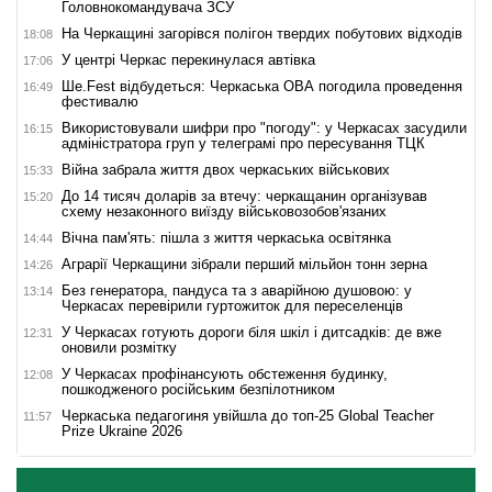
Головнокомандувача ЗСУ
На Черкащині загорівся полігон твердих побутових відходів
18:08
У центрі Черкас перекинулася автівка
17:06
Ше.Fest відбудеться: Черкаська ОВА погодила проведення
16:49
фестивалю
Використовували шифри про "погоду": у Черкасах засудили
16:15
адміністратора груп у телеграмі про пересування ТЦК
Війна забрала життя двох черкаських військових
15:33
До 14 тисяч доларів за втечу: черкащанин організував
15:20
схему незаконного виїзду військовозобов'язаних
Вічна пам'ять: пішла з життя черкаська освітянка
14:44
Аграрії Черкащини зібрали перший мільйон тонн зерна
14:26
Без генератора, пандуса та з аварійною душовою: у
13:14
Черкасах перевірили гуртожиток для переселенців
У Черкасах готують дороги біля шкіл і дитсадків: де вже
12:31
оновили розмітку
У Черкасах профінансують обстеження будинку,
12:08
пошкодженого російським безпілотником
Черкаська педагогиня увійшла до топ-25 Global Teacher
11:57
Prize Ukraine 2026