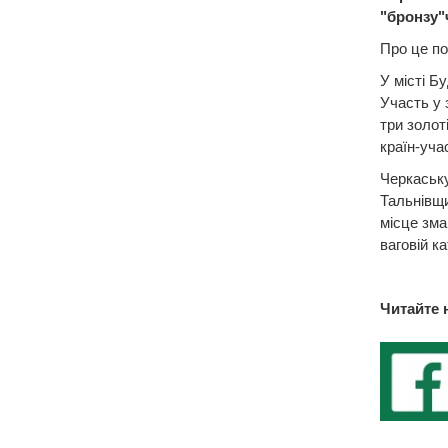
"бронзу"
Про це по
У місті Б
Участь у 
три золот
країн-учас
Черкаську
Тальнівщи
місце змаг
ваговій ка
Читайте 