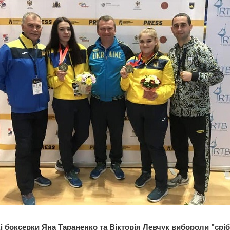
і боксерки Яна Тараненко та Вікторія Левчук вибороли "сріб