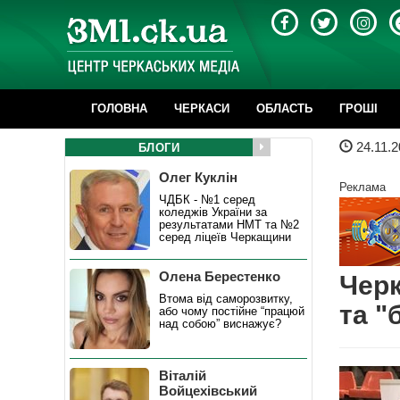
ГОЛОВНА
ЧЕРКАСИ
ОБЛАСТЬ
ГРОШІ
24.11.2
БЛОГИ
Олег Куклін
Реклама
ЧДБК - №1 серед
коледжів України за
результатами НМТ та №2
серед ліцеїв Черкащини
Олена Берестенко
Черк
Втома від саморозвитку,
та "
або чому постійне “працюй
над собою” виснажує?
Віталій
Войцехівський