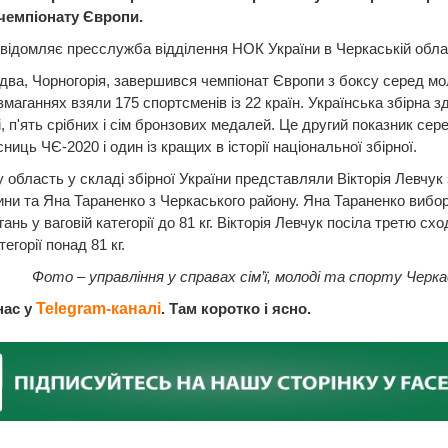
чемпіонату Європи.
відомляє пресслужба відділення НОК України в Черкаській обла
удва, Чорногорія, завершився чемпіонат Європи з боксу серед мо
змаганнях взяли 175 спортсменів із 22 країн. Українська збірна 
і, п'ять срібних і сім бронзових медалей. Це другий показник сере
ниць ЧЄ-2020 і один із кращих в історії національної збірної.
 область у складі збірної України представляли Вікторія Левчук 
ни та Яна Тараненко з Черкаського району. Яна Тараненко вибо
ань у ваговій категорії до 81 кг. Вікторія Левчук посіла третю схо
тегорії понад 81 кг.
Фото – управління у справах сім’ї, молоді та спорту Черк
нас у
Telegram-каналі
. Там коротко і ясно.