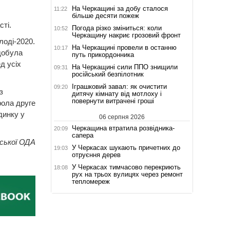
На Черкащині за добу сталося
11:22
більше десяти пожеж
сті.
Погода різко зміниться: коли
10:52
Черкащину накриє грозовий фронт
лоді-2020.
На Черкащині провели в останню
10:17
здобула
путь прикордонника
д усіх
На Черкащині сили ППО знищили
09:31
російський безпілотник
Іграшковий завал: як очистити
09:20
з
дитячу кімнату від мотлоху і
повернути витрачені гроші
рола друге
динку у
06 серпня 2026
Черкащина втратила розвідника-
20:09
сапера
аської ОДА
У Черкасах шукають причетних до
19:03
отруєння дерев
У Черкасах тимчасово перекриють
18:08
рух на трьох вулицях через ремонт
тепломереж