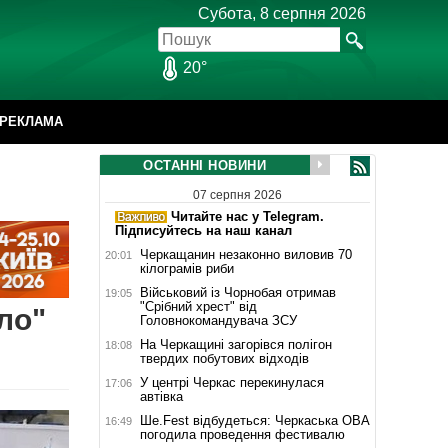
Субота, 8 серпня 2026
20°
РЕКЛАМА
ОСТАННІ НОВИНИ
07 серпня 2026
Читайте нас у Telegram.
Підписуйтесь на наш канал
Черкащанин незаконно виловив 70
20:01
кілограмів риби
Військовий із Чорнобая отримав
19:05
"Срібний хрест" від
ло"
Головнокомандувача ЗСУ
На Черкащині загорівся полігон
18:08
твердих побутових відходів
У центрі Черкас перекинулася
17:06
автівка
Ше.Fest відбудеться: Черкаська ОВА
16:49
погодила проведення фестивалю