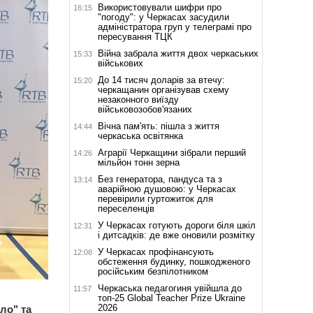
Використовували шифри про
16:15
"погоду": у Черкасах засудили
адміністратора груп у телеграмі про
пересування ТЦК
Війна забрала життя двох черкаських
15:33
військових
До 14 тисяч доларів за втечу:
15:20
черкащанин організував схему
незаконного виїзду
військовозобов'язаних
Вічна пам'ять: пішла з життя
14:44
черкаська освітянка
Аграрії Черкащини зібрали перший
14:26
мільйон тонн зерна
Без генератора, пандуса та з
13:14
аварійною душовою: у Черкасах
перевірили гуртожиток для
переселенців
У Черкасах готують дороги біля шкіл
12:31
і дитсадків: де вже оновили розмітку
У Черкасах профінансують
12:08
обстеження будинку, пошкодженого
російським безпілотником
Черкаська педагогиня увійшла до
11:57
топ-25 Global Teacher Prize Ukraine
2026
ло" та