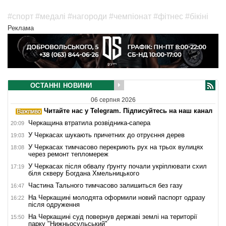
#спорт
#медалі
#нагороди
#чемпіонат
#фітнес
#бікіні
Реклама
ОСТАННІ НОВИНИ
06 серпня 2026
Читайте нас у Telegram. Підписуйтесь на наш канал
Черкащина втратила розвідника-сапера
20:09
У Черкасах шукають причетних до отруєння дерев
19:03
У Черкасах тимчасово перекриють рух на трьох вулицях
18:08
через ремонт тепломереж
У Черкасах після обвалу ґрунту почали укріплювати схил
17:19
біля скверу Богдана Хмельницького
Частина Тального тимчасово залишиться без газу
16:47
На Черкащині молодята оформили новий паспорт одразу
16:22
після одруження
На Черкащині суд повернув державі землі на території
15:50
парку "Нижньосульський"