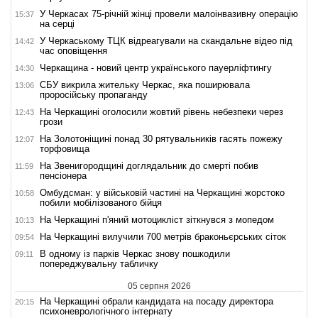
У Черкасах 75-річній жінці провели малоінвазивну операцію
15:37
на серці
У Черкаському ТЦК відреагували на скандальне відео під
14:42
час оповіщення
Черкащина - новий центр українського пауерліфтингу
14:30
СБУ викрила жительку Черкас, яка поширювала
13:06
проросійську пропаганду
На Черкащині оголосили жовтий рівень небезпеки через
12:43
грози
На Золотоніщині понад 30 рятувальників гасять пожежу
12:07
торфовища
На Звенигородщині доглядальник до смерті побив
11:59
пенсіонера
Омбудсман: у військовій частині на Черкащині жорстоко
10:58
побили мобілізованого бійця
На Черкащині п'яний мотоцикліст зіткнувся з мопедом
10:13
На Черкащині вилучили 700 метрів браконьєрських сіток
09:54
В одному із парків Черкас знову пошкодили
09:11
попереджувальну табличку
05 серпня 2026
На Черкащині обрали кандидата на посаду директора
20:15
психоневрологічного інтернату