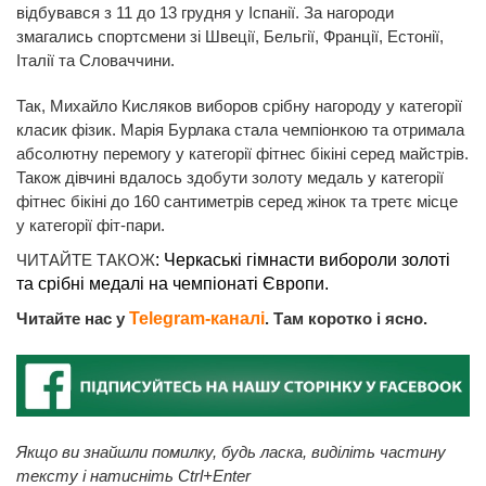
відбувався з 11 до 13 грудня у Іспанії. За нагороди
змагались спортсмени зі Швеції, Бельгії, Франції, Естонії,
Італії та Словаччини.
Так, Михайло Кисляков виборов срібну нагороду у категорії
класик фізик. Марія Бурлака стала чемпіонкою та отримала
абсолютну перемогу у категорії фітнес бікіні серед майстрів.
Також дівчині вдалось здобути золоту медаль у категорії
фітнес бікіні до 160 сантиметрів серед жінок та третє місце
у категорії фіт-пари.
ЧИТАЙТЕ ТАКОЖ
:
Черкаські гімнасти вибороли золоті
та срібні медалі на чемпіонаті Європи.
Читайте нас у
Telegram-каналі
. Там коротко і ясно.
Якщо ви знайшли помилку, будь ласка, виділіть частину
тексту і натисніть Ctrl+Enter