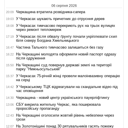
06 серпня 2026
Черкащина втратила розвідника-сапера
20:09
У Черкасах шукають причетних до отруєння дерев
19:03
У Черкасах тимчасово перекриють рух на трьох вулицях
18:08
через ремонт тепломереж
У Черкасах після обвалу ґрунту почали укріплювати схил
17:19
біля скверу Богдана Хмельницького
Частина Тального тимчасово залишиться без газу
16:47
На Черкащині молодята оформили новий паспорт одразу
16:22
після одруження
На Черкащині суд повернув державі землі на території
15:50
парку "Нижньосульський"
У Черкасах 75-річній жінці провели малоінвазивну операцію
15:37
на серці
У Черкаському ТЦК відреагували на скандальне відео під
14:42
час оповіщення
Черкащина - новий центр українського пауерліфтингу
14:30
СБУ викрила жительку Черкас, яка поширювала
13:06
проросійську пропаганду
На Черкащині оголосили жовтий рівень небезпеки через
12:43
грози
На Золотоніщині понад 30 рятувальників гасять пожежу
12:07