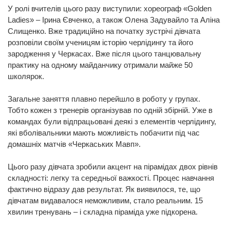
У ролі вчителів цього разу виступили: хореограф «Golden
Ladies» – Ірина Євченко, а також Олена Задувайло та Аліна
Слищенко. Вже традиційно на початку зустрічі дівчата
розповіли своїм ученицям історію черлідингу та його
зародження у Черкасах. Вже після цього танцювальну
практику на одному майданчику отримали майже 50
школярок.
Загальне заняття плавно перейшло в роботу у групах.
Тобто кожен з тренерів організував по одній збірній. Уже в
командах були відпрацьовані деякі з елементів черлідингу,
які вболівальники мають можливість побачити під час
домашніх матчів «Черкаських Мавп».
Цього разу дівчата зробили акцент на пірамідах двох рівнів
складності: легку та середньої важкості. Процес навчання
фактично відразу дав результат. Як виявилося, те, що
дівчатам видавалося неможливим, стало реальним. 15
хвилин тренувань – і складна піраміда уже підкорена.