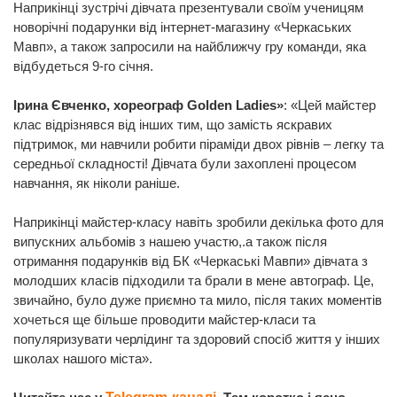
Наприкінці зустрічі дівчата презентували своїм ученицям
новорічні подарунки від інтернет-магазину «Черкаських
Мавп», а також запросили на найближчу гру команди, яка
відбудеться 9-го січня.
Ірина Євченко, хореограф Golden Ladies»
: «Цей майстер
клас відрізнявся від інших тим, що замість яскравих
підтримок, ми навчили робити піраміди двох рівнів – легку та
середньої складності! Дівчата були захоплені процесом
навчання, як ніколи раніше.
Наприкінці майстер-класу навіть зробили декілька фото для
випускних альбомів з нашею участю,.а також після
отримання подарунків від БК «Черкаські Мавпи» дівчата з
молодших класів підходили та брали в мене автограф. Це,
звичайно, було дуже приємно та мило, після таких моментів
хочеться ще більше проводити майстер-класи та
популяризувати черлідинг та здоровий спосіб життя у інших
школах нашого міста».