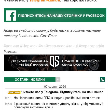
Читайте нас у
Telegram-каналі
. Там коротко і ясно.
Якщо ви знайшли помилку, будь ласка, виділіть частину
тексту і натисніть Ctrl+Enter
#новини
#Черкаси
#майстер-клас
#танці
#хореографія
Реклама
ОСТАННІ НОВИНИ
07 серпня 2026
Читайте нас у Telegram. Підписуйтесь на наш канал
На Черкащині сили ППО знищили російський безпілотник
09:31
Іграшковий завал: як очистити дитячу кімнату від мотлоху і
09:20
повернути витрачені гроші