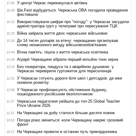
У центрі Черкас перекинулася автівка
17:06
Ше.Fest відбудеться: Черкаська ОВА погодила проведення
16:49
фестивалю
Використовували шифри про "погоду": у Черкасах засудили
16:15
адміністратора груп у телеграмі про пересування ТЦК
Війна забрала життя двох черкаських військових
15:33
До 14 тисяч доларів за втечу: черкащанин організував
15:20
схему незаконного виїзду військовозобов'язаних
Вічна пам'ять: пішла з життя черкаська освітянка
14:44
Аграрії Черкащини зібрали перший мільйон тонн зерна
14:26
Без генератора, пандуса та з аварійною душовою: у
13:14
Черкасах перевірили гуртожиток для переселенців
У Черкасах готують дороги біля шкіл і дитсадків: де вже
12:31
оновили розмітку
У Черкасах профінансують обстеження будинку,
12:08
пошкодженого російським безпілотником
Черкаська педагогиня увійшла до топ-25 Global Teacher
11:57
Prize Ukraine 2026
На Черкащині за добу сталося більше десяти пожеж
11:22
Погода різко зміниться: коли Черкащину накриє грозовий
10:52
фронт
На Черкащині провели в останню путь прикордонника
10:17