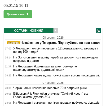
05.01.15 16:11
Детальніше
ОСТАННІ НОВИНИ
08 серпня 2026
Читайте нас у Telegram. Підписуйтесь на наш канал
У Черкасах поліція перевірила 12 розважальних закладів і
17:02
понад 100 людей
На Золотоніщині пішохід перебігав дорогу поза переходом і
14:14
потрапив під авто
На Черкащині боржникам за електроенергію
11:37
нараховуватимуть додаткові кошти
На Черкащині через підпал сухої трави вогонь пошкодив ліс
09:23
07 серпня 2026
Черкащанин незаконно виловив 70 кілограмів риби
20:01
Військовий із Чорнобая отримав "Срібний хрест" від
19:05
Головнокомандувача ЗСУ
На Черкащині загорівся полігон твердих побутових відходів
18:08