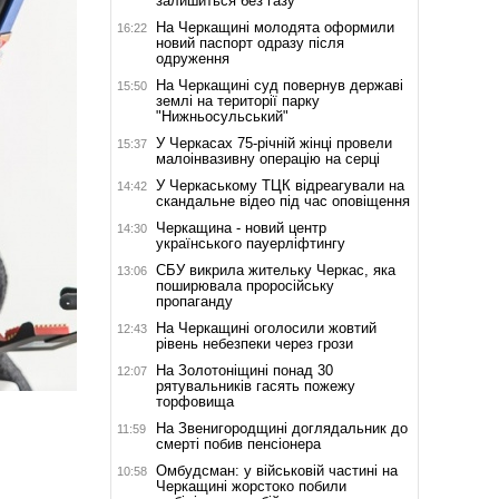
залишиться без газу
На Черкащині молодята оформили
16:22
новий паспорт одразу після
одруження
На Черкащині суд повернув державі
15:50
землі на території парку
"Нижньосульський"
У Черкасах 75-річній жінці провели
15:37
малоінвазивну операцію на серці
У Черкаському ТЦК відреагували на
14:42
скандальне відео під час оповіщення
Черкащина - новий центр
14:30
українського пауерліфтингу
СБУ викрила жительку Черкас, яка
13:06
поширювала проросійську
пропаганду
На Черкащині оголосили жовтий
12:43
рівень небезпеки через грози
На Золотоніщині понад 30
12:07
рятувальників гасять пожежу
торфовища
На Звенигородщині доглядальник до
11:59
смерті побив пенсіонера
Омбудсман: у військовій частині на
10:58
Черкащині жорстоко побили