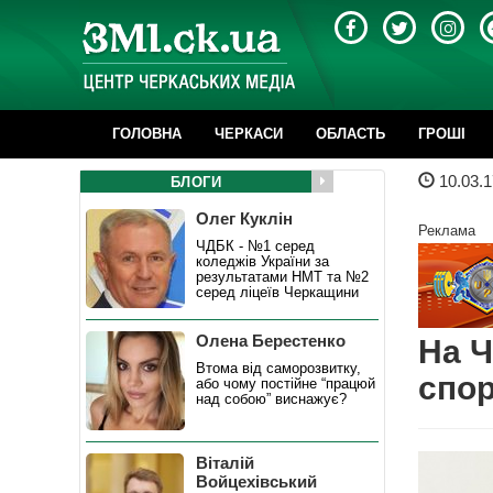
ГОЛОВНА
ЧЕРКАСИ
ОБЛАСТЬ
ГРОШІ
10.03.1
БЛОГИ
Олег Куклін
Реклама
ЧДБК - №1 серед
коледжів України за
результатами НМТ та №2
серед ліцеїв Черкащини
Олена Берестенко
На Ч
Втома від саморозвитку,
спор
або чому постійне “працюй
над собою” виснажує?
Віталій
Войцехівський