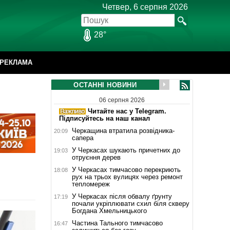
Четвер, 6 серпня 2026
28°
РЕКЛАМА
ОСТАННІ НОВИНИ
06 серпня 2026
Читайте нас у Telegram.
Підписуйтесь на наш канал
Черкащина втратила розвідника-
20:09
сапера
У Черкасах шукають причетних до
19:03
отруєння дерев
У Черкасах тимчасово перекриють
18:08
рух на трьох вулицях через ремонт
тепломереж
У Черкасах після обвалу ґрунту
17:19
почали укріплювати схил біля скверу
Богдана Хмельницького
Частина Тального тимчасово
16:47