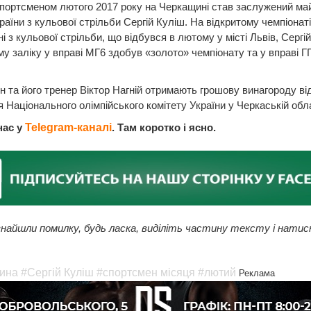
портсменом лютого 2017 року на Черкащині став заслужений ма
раїни з кульової стрільби Сергій Куліш. На відкритому чемпіонаті
і з кульової стрільби, що відбувся в лютому у місті Львів, Сергій
у заліку у вправі МГ6 здобув «золото» чемпіонату та у вправі 
 та його тренер Віктор Нагній отримають грошову винагороду ві
я Національного олімпійського комітету України у Черкаській обла
нас у
Telegram-каналі
. Там коротко і ясно.
найшли помилку, будь ласка, виділіть частину тексту і натис
ина
#Сергій Куліш
#спортсмен місяця
#лютий
Реклама