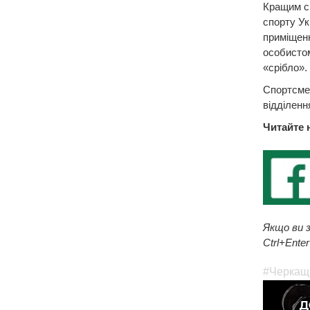
Кращим с
спорту Ук
приміщенн
особистом
«срібло».
Спортсмен
відділенн
Читайте 
Якщо ви з
Ctrl+Enter
#Черкащ