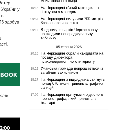
мобілізованого бійця
йстер
На Черкащині п'яний мотоцикліст
10:13
 України у
зіткнувся з мопедом
 в
На Черкащині вилучили 700 метрів
09:54
ГП6 здобув
браконьєрських сіток
В одному із парків Черкас знову
09:11
пошкодили попереджувальну
д
табличку
сті.
05 серпня 2026
На Черкащині обрали кандидата на
20:15
посаду директора
психоневрологічного інтернату
Уманська громада попрощається із
19:22
загиблим захисником
На Черкащині з підрядника стягнуть
18:17
понад 670 тисяч гривень штрафних
санкцій
На Черкащині врятували рідкісного
17:09
ніть
чорного грифа, який прилетів із
Болгарії