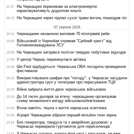
На Черкащині боржникам за електроенергію
11:37
нараховуватимуть додаткові кошти
На Черкащині через підпал сухої трави вогонь пошкодив ліс
09:23
07 серпня 2026
Черкащанин незаконно виловив 70 кілограмів риби
20:01
Військовий із Чорнобая отримав "Срібний хрест" від
19:05
Головнокомандувача ЗСУ
На Черкащині загорівся полігон твердих побутових відходів
18:08
У центрі Черкас перекинулася автівка
17:06
Ше.Fest відбудеться: Черкаська ОВА погодила проведення
16:49
фестивалю
Використовували шифри про "погоду": у Черкасах засудили
16:15
адміністратора груп у телеграмі про пересування ТЦК
Війна забрала життя двох черкаських військових
15:33
До 14 тисяч доларів за втечу: черкащанин організував
15:20
схему незаконного виїзду військовозобов'язаних
Вічна пам'ять: пішла з життя черкаська освітянка
14:44
Аграрії Черкащини зібрали перший мільйон тонн зерна
14:26
Без генератора, пандуса та з аварійною душовою: у
13:14
Черкасах перевірили гуртожиток для переселенців
У Черкасах готують дороги біля шкіл і дитсадків: де вже
12:31