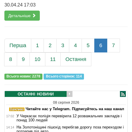
30.04.24 17:03
Детальніше
Перша
1
2
3
4
5
6
7
8
9
10
11
Остання
Всього новин: 2278
Всього сторiнок: 114
ОСТАННІ НОВИНИ
08 серпня 2026
Читайте нас у Telegram. Підписуйтесь на наш канал
У Черкасах поліція перевірила 12 розважальних закладів і
17:02
понад 100 людей
На Золотоніщині пішохід перебігав дорогу поза переходом і
14:14
потрапив під авто