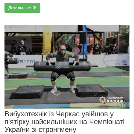
Детальніше
Вибухотехнік із Черкас увійшов у
п'ятірку найсильніших на Чемпіонаті
України зі стронгмену