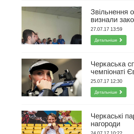
Звільнення о
визнали зак
27.07.17 13:59
Детальніше
Черкаська сп
чемпіонаті Є
25.07.17 12:30
Детальніше
Черкаські па
нагороди
24.07.17 10:22