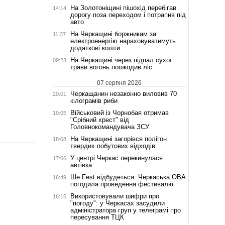
На Золотоніщині пішохід перебігав
14:14
дорогу поза переходом і потрапив під
авто
На Черкащині боржникам за
11:37
електроенергію нараховуватимуть
додаткові кошти
На Черкащині через підпал сухої
09:23
трави вогонь пошкодив ліс
07 серпня 2026
Черкащанин незаконно виловив 70
20:01
кілограмів риби
Військовий із Чорнобая отримав
19:05
"Срібний хрест" від
Головнокомандувача ЗСУ
На Черкащині загорівся полігон
18:08
твердих побутових відходів
У центрі Черкас перекинулася
17:06
автівка
Ше.Fest відбудеться: Черкаська ОВА
16:49
погодила проведення фестивалю
Використовували шифри про
16:15
"погоду": у Черкасах засудили
адміністратора груп у телеграмі про
пересування ТЦК