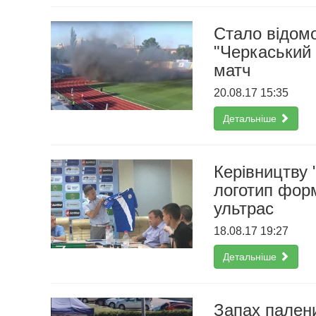
Стало відом
"Черкаський 
матч
20.08.17 15:35
Детальніше
Керівництву 
логотип форм
ультрас
18.08.17 19:27
Детальніше
Запах палени