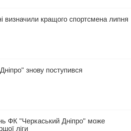
і визначили кращого спортсмена липня
Дніпро" знову поступився
нь ФК "Черкаський Дніпро" може
ршої ліги