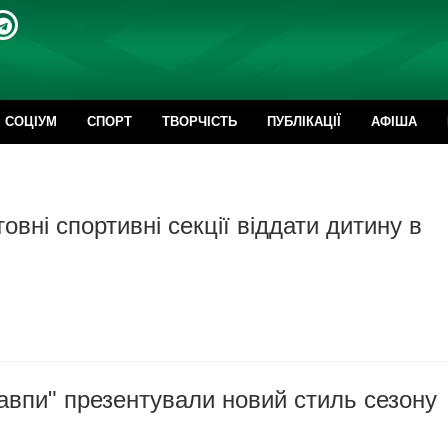
CОЦІУМ
СПОРТ
ТВОРЧІСТЬ
ПУБЛІКАЦІЇ
АФІША
овні спортивні секції віддати дитину в
авпи" презентували новий стиль сезону