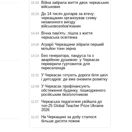
Війна забрала життя двох черкаських
15:33
військових
До 14 тисяч доларів за втечу:
15:20
черкащанин організував схему
незаконного виїзду
військовозобов'язаних
Вічна пам'ять: пішла з життя
14:44
черкаська освітянка
Аграрії Черкащини зібрали перший
14:26
мільйон тонн зерна
Без генератора, пандуса та з
13:14
аварійною душовою: у Черкасах
перевірили гуртожиток для
переселенців
У Черкасах готують дороги біля шкіл
12:31
і дитсадків: де вже оновили розмітку
У Черкасах профінансують
12:08
обстеження будинку, пошкодженого
російським безпілотником
Черкаська педагогиня увійшла до
11:57
топ-25 Global Teacher Prize Ukraine
2026
На Черкащині за добу сталося
11:22
більше десяти пожеж