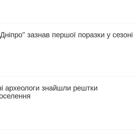
Дніпро" зазнав першої поразки у сезоні
і археологи знайшли рештки
поселення