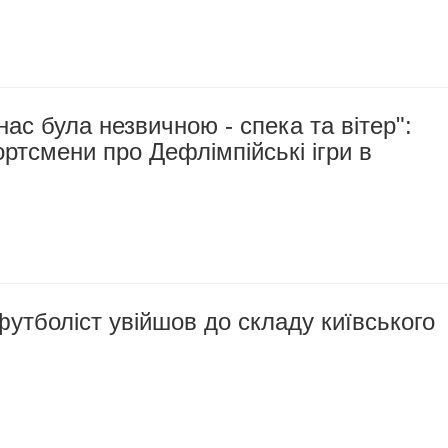
нас була незвичною - спека та вітер":
ортсмени про Дефлімпійські ігри в
утболіст увійшов до складу київського