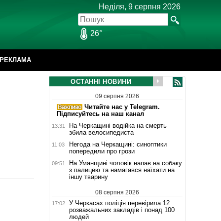
Неділя, 9 серпня 2026
26°
РЕКЛАМА
ОСТАННІ НОВИНИ
09 серпня 2026
Читайте нас у Telegram.
Підписуйтесь на наш канал
На Черкащині водійка на смерть
13:31
збила велосипедиста
Негода на Черкащині: синоптики
11:03
попередили про грози
На Уманщині чоловік напав на собаку
09:51
з палицею та намагався наїхати на
іншу тварину
08 серпня 2026
У Черкасах поліція перевірила 12
17:02
розважальних закладів і понад 100
людей