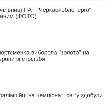
чільниці ПАТ "Черкасиобленерго"
онним (ФОТО)
ортсменка виборола "золото" на
вропи зі стрільби
ралімпійці на чемпіонаті світу здобули