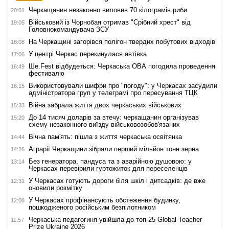
Черкащанин незаконно виловив 70 кілограмів риби
20:01
Військовий із Чорнобая отримав "Срібний хрест" від
19:05
Головнокомандувача ЗСУ
На Черкащині загорівся полігон твердих побутових відходів
18:08
У центрі Черкас перекинулася автівка
17:06
Ше.Fest відбудеться: Черкаська ОВА погодила проведення
16:49
фестивалю
Використовували шифри про "погоду": у Черкасах засудили
16:15
адміністратора груп у телеграмі про пересування ТЦК
Війна забрала життя двох черкаських військових
15:33
До 14 тисяч доларів за втечу: черкащанин організував
15:20
схему незаконного виїзду військовозобов'язаних
Вічна пам'ять: пішла з життя черкаська освітянка
14:44
Аграрії Черкащини зібрали перший мільйон тонн зерна
14:26
Без генератора, пандуса та з аварійною душовою: у
13:14
Черкасах перевірили гуртожиток для переселенців
У Черкасах готують дороги біля шкіл і дитсадків: де вже
12:31
оновили розмітку
У Черкасах профінансують обстеження будинку,
12:08
пошкодженого російським безпілотником
Черкаська педагогиня увійшла до топ-25 Global Teacher
11:57
Prize Ukraine 2026