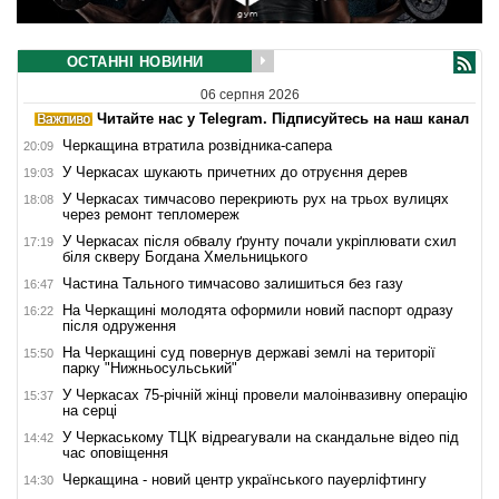
ОСТАННІ НОВИНИ
06 серпня 2026
Читайте нас у Telegram. Підписуйтесь на наш канал
Черкащина втратила розвідника-сапера
20:09
У Черкасах шукають причетних до отруєння дерев
19:03
У Черкасах тимчасово перекриють рух на трьох вулицях
18:08
через ремонт тепломереж
У Черкасах після обвалу ґрунту почали укріплювати схил
17:19
біля скверу Богдана Хмельницького
Частина Тального тимчасово залишиться без газу
16:47
На Черкащині молодята оформили новий паспорт одразу
16:22
після одруження
На Черкащині суд повернув державі землі на території
15:50
парку "Нижньосульський"
У Черкасах 75-річній жінці провели малоінвазивну операцію
15:37
на серці
У Черкаському ТЦК відреагували на скандальне відео під
14:42
час оповіщення
Черкащина - новий центр українського пауерліфтингу
14:30