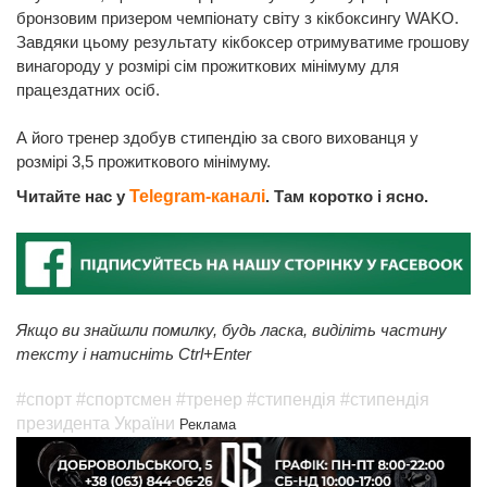
бронзовим призером чемпіонату світу з кікбоксингу WAKO.
Завдяки цьому результату кікбоксер отримуватиме грошову
винагороду у розмірі сім прожиткових мінімуму для
працездатних осіб.
А його тренер здобув стипендію за свого вихованця у
розмірі 3,5 прожиткового мінімуму.
Читайте нас у
Telegram-каналі
. Там коротко і ясно.
Якщо ви знайшли помилку, будь ласка, виділіть частину
тексту і натисніть Ctrl+Enter
#спорт
#спортсмен
#тренер
#стипендія
#стипендія
президента України
Реклама