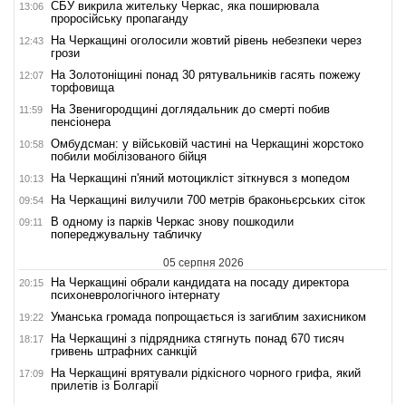
СБУ викрила жительку Черкас, яка поширювала
13:06
проросійську пропаганду
На Черкащині оголосили жовтий рівень небезпеки через
12:43
грози
На Золотоніщині понад 30 рятувальників гасять пожежу
12:07
торфовища
На Звенигородщині доглядальник до смерті побив
11:59
пенсіонера
Омбудсман: у військовій частині на Черкащині жорстоко
10:58
побили мобілізованого бійця
На Черкащині п'яний мотоцикліст зіткнувся з мопедом
10:13
На Черкащині вилучили 700 метрів браконьєрських сіток
09:54
В одному із парків Черкас знову пошкодили
09:11
попереджувальну табличку
05 серпня 2026
На Черкащині обрали кандидата на посаду директора
20:15
психоневрологічного інтернату
Уманська громада попрощається із загиблим захисником
19:22
На Черкащині з підрядника стягнуть понад 670 тисяч
18:17
гривень штрафних санкцій
На Черкащині врятували рідкісного чорного грифа, який
17:09
прилетів із Болгарії