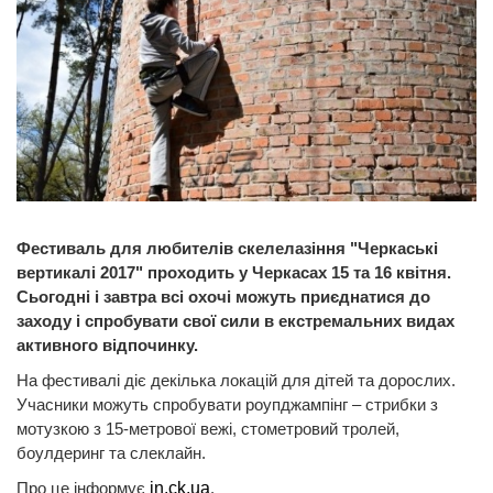
Фестиваль для любителів скелелазіння "Черкаські
вертикалі 2017" проходить у Черкасах 15 та 16 квітня.
Сьогодні і завтра всі охочі можуть приєднатися до
заходу і спробувати свої сили в екстремальних видах
активного відпочинку.
На фестивалі діє декілька локацій для дітей та дорослих.
Учасники можуть спробувати роупджампінг – стрибки з
мотузкою з 15-метрової вежі, стометровий тролей,
боулдеринг та слеклайн.
Про це інформує
in.ck.ua
.