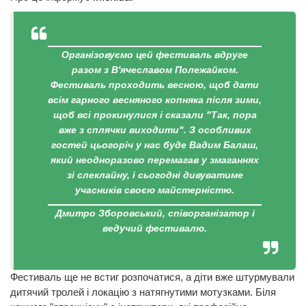
Організовуємо цей фестиваль вдруге
разом з В'ячеславом Полежайком.
Фестиваль проходить весною, щоб дати
всім гарного весняного копняка після зими,
щоб всі прокинулися і сказали "Так, пора
вже з сплячки виходити". З особливих
гостей цьогоріч у нас буде Вадим Балаш,
який неодноразово перемагав у змаганнях
зі слеклайну, і сьогодні дивуватиме
учасників своєю майстерністю.
Дмитро Зборовський, співорганізатор і
ведучий фестивалю.
Фестиваль ще не встиг розпочатися, а діти вже штурмували
дитячий тролей і локацію з натягнутими мотузками. Біля