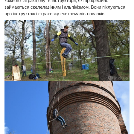
кожного "атракціону" є інструктори, які професійно
займаються скелелазінням і альпінізмом. Вони піклуються
про інструктаж і страховку екстремалів-новачків.