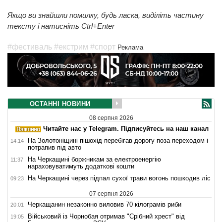
Якщо ви знайшли помилку, будь ласка, виділіть частину
тексту і натисніть Ctrl+Enter
#фестиваль
#екстрим
#спорт
Реклама
ОСТАННІ НОВИНИ
08 серпня 2026
Читайте нас у Telegram. Підписуйтесь на наш канал
На Золотоніщині пішохід перебігав дорогу поза переходом і
14:14
потрапив під авто
На Черкащині боржникам за електроенергію
11:37
нараховуватимуть додаткові кошти
На Черкащині через підпал сухої трави вогонь пошкодив ліс
09:23
07 серпня 2026
Черкащанин незаконно виловив 70 кілограмів риби
20:01
Військовий із Чорнобая отримав "Срібний хрест" від
19:05