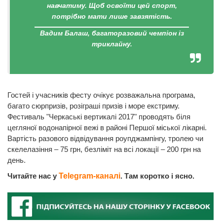
навчатиму. Щоб освоїти цей спорт,
потрібно мати лише завзятість.
Вадим Балаш, багаторазовий чемпіон із
триклайну.
Гостей і учасників фесту очікує розважальна програма,
багато сюрпризів, розіграші призів і море екстриму.
Фестиваль "Черкаські вертикалі 2017" проводять біля
цегляної водонапірної вежі в районі Першої міської лікарні.
Вартість разового відвідування роупджампінгу, тролею чи
скелелазіння – 75 грн, безліміт на всі локації – 200 грн на
день.
Читайте нас у
Telegram-каналі
. Там коротко і ясно.