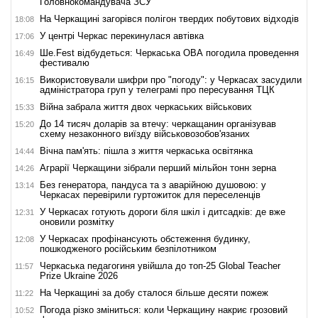
Головнокомандувача ЗСУ
На Черкащині загорівся полігон твердих побутових відходів
18:08
У центрі Черкас перекинулася автівка
17:06
Ше.Fest відбудеться: Черкаська ОВА погодила проведення
16:49
фестивалю
Використовували шифри про "погоду": у Черкасах засудили
16:15
адміністратора груп у телеграмі про пересування ТЦК
Війна забрала життя двох черкаських військових
15:33
До 14 тисяч доларів за втечу: черкащанин організував
15:20
схему незаконного виїзду військовозобов'язаних
Вічна пам'ять: пішла з життя черкаська освітянка
14:44
Аграрії Черкащини зібрали перший мільйон тонн зерна
14:26
Без генератора, пандуса та з аварійною душовою: у
13:14
Черкасах перевірили гуртожиток для переселенців
У Черкасах готують дороги біля шкіл і дитсадків: де вже
12:31
оновили розмітку
У Черкасах профінансують обстеження будинку,
12:08
пошкодженого російським безпілотником
Черкаська педагогиня увійшла до топ-25 Global Teacher
11:57
Prize Ukraine 2026
На Черкащині за добу сталося більше десяти пожеж
11:22
Погода різко зміниться: коли Черкащину накриє грозовий
10:52