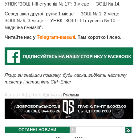
УНВК “ЗОШ І-ІІІ ступенів № 17”; 3 місце — ЗОШ № 14.
Серед шкіл другої групи: 1 місце — ЗОШ № 1; 2 місце —
ЗОШ № 9; 3 місце — УНВК “ЗОШ I-III ступенів № 10 —
медична гімназія”.
Читайте нас у
Telegram-каналі
. Там коротко і ясно.
Якщо ви знайшли помилку, будь ласка, виділіть частину
тексту і натисніть Ctrl+Enter
#спорт
#футбол
#дівчата
Реклама
ОСТАННІ НОВИНИ