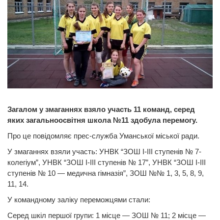
Загалом у змаганнях взяло участь 11 команд, серед
яких загальноосвітня школа №11 здобула перемогу.
Про це повідомляє прес-служба Уманської міської ради.
У змаганнях взяли участь: УНВК “ЗОШ І-ІІІ ступенів № 7-
колегіум”, УНВК “ЗОШ І-ІІІ ступенів № 17”, УНВК “ЗОШ I-III
ступенів № 10 — медична гімназія”, ЗОШ №№ 1, 3, 5, 8, 9,
11, 14.
У командному заліку переможцями стали:
Серед шкіл першої групи: 1 місце — ЗОШ № 11; 2 місце —