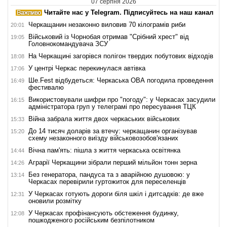
07 серпня 2026
Читайте нас у Telegram. Підписуйтесь на наш канал
Черкащанин незаконно виловив 70 кілограмів риби
20:01
Військовий із Чорнобая отримав "Срібний хрест" від
19:05
Головнокомандувача ЗСУ
На Черкащині загорівся полігон твердих побутових відходів
18:08
У центрі Черкас перекинулася автівка
17:06
Ше.Fest відбудеться: Черкаська ОВА погодила проведення
16:49
фестивалю
Використовували шифри про "погоду": у Черкасах засудили
16:15
адміністратора груп у телеграмі про пересування ТЦК
Війна забрала життя двох черкаських військових
15:33
До 14 тисяч доларів за втечу: черкащанин організував
15:20
схему незаконного виїзду військовозобов'язаних
Вічна пам'ять: пішла з життя черкаська освітянка
14:44
Аграрії Черкащини зібрали перший мільйон тонн зерна
14:26
Без генератора, пандуса та з аварійною душовою: у
13:14
Черкасах перевірили гуртожиток для переселенців
У Черкасах готують дороги біля шкіл і дитсадків: де вже
12:31
оновили розмітку
У Черкасах профінансують обстеження будинку,
12:08
пошкодженого російським безпілотником