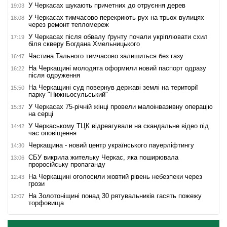
У Черкасах шукають причетних до отруєння дерев
19:03
У Черкасах тимчасово перекриють рух на трьох вулицях
18:08
через ремонт тепломереж
У Черкасах після обвалу ґрунту почали укріплювати схил
17:19
біля скверу Богдана Хмельницького
Частина Тального тимчасово залишиться без газу
16:47
На Черкащині молодята оформили новий паспорт одразу
16:22
після одруження
На Черкащині суд повернув державі землі на території
15:50
парку "Нижньосульський"
У Черкасах 75-річній жінці провели малоінвазивну операцію
15:37
на серці
У Черкаському ТЦК відреагували на скандальне відео під
14:42
час оповіщення
Черкащина - новий центр українського пауерліфтингу
14:30
СБУ викрила жительку Черкас, яка поширювала
13:06
проросійську пропаганду
На Черкащині оголосили жовтий рівень небезпеки через
12:43
грози
На Золотоніщині понад 30 рятувальників гасять пожежу
12:07
торфовища