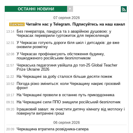
ОСТАННІ НОВИНИ
07 серпня 2026
Читайте нас у Telegram. Підписуйтесь на наш канал
Без генератора, пандуса та з аварійною душовою: у
13:14
Черкасах перевірили гуртожиток для переселенців
У Черкасах готують дороги біля шкіл і дитсадків: де вже
12:31
оновили розмітку
У Черкасах профінансують обстеження будинку,
12:08
пошкодженого російським безпілотником
Черкаська педагогиня увійшла до топ-25 Global Teacher
11:57
Prize Ukraine 2026
На Черкащині за добу сталося більше десяти пожеж
11:22
Погода різко зміниться: коли Черкащину накриє грозовий
10:52
фронт
На Черкащині провели в останню путь прикордонника
10:17
На Черкащині сили ППО знищили російський безпілотник
09:31
Іграшковий завал: як очистити дитячу кімнату від мотлоху і
09:20
повернути витрачені гроші
06 серпня 2026
Черкащина втратила розвідника-сапера
20:09