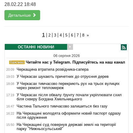
28.02.22 18:48
Детальніше
1
|
|
|
|
|
|
|
2
3
4
5
6
7
8
»
ОСТАННІ НОВИНИ
06 серпня 2026
Читайте нас у Telegram. Підписуйтесь на наш канал
Черкащина втратила розвідника-сапера
20:09
У Черкасах шукають причетних до отруєння дерев
19:03
У Черкасах тимчасово перекриють рух на трьох вулицях
18:08
через ремонт тепломереж
У Черкасах після обвалу ґрунту почали укріплювати схил
17:19
біля скверу Богдана Хмельницького
Частина Тального тимчасово залишиться без газу
16:47
На Черкащині молодята оформили новий паспорт одразу
16:22
після одруження
На Черкащині суд повернув державі землі на території
15:50
парку "Нижньосульський"