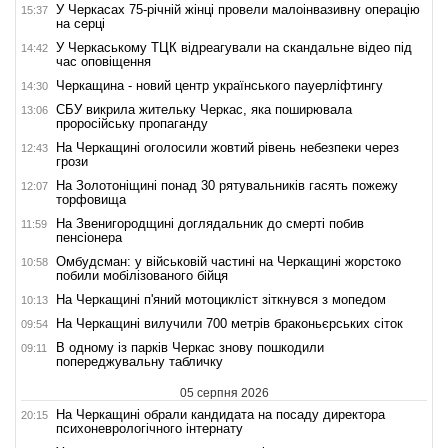
У Черкасах 75-річній жінці провели малоінвазивну операцію
15:37
на серці
У Черкаському ТЦК відреагували на скандальне відео під
14:42
час оповіщення
Черкащина - новий центр українського пауерліфтингу
14:30
СБУ викрила жительку Черкас, яка поширювала
13:06
проросійську пропаганду
На Черкащині оголосили жовтий рівень небезпеки через
12:43
грози
На Золотоніщині понад 30 рятувальників гасять пожежу
12:07
торфовища
На Звенигородщині доглядальник до смерті побив
11:59
пенсіонера
Омбудсман: у військовій частині на Черкащині жорстоко
10:58
побили мобілізованого бійця
На Черкащині п'яний мотоцикліст зіткнувся з мопедом
10:13
На Черкащині вилучили 700 метрів браконьєрських сіток
09:54
В одному із парків Черкас знову пошкодили
09:11
попереджувальну табличку
05 серпня 2026
На Черкащині обрали кандидата на посаду директора
20:15
психоневрологічного інтернату