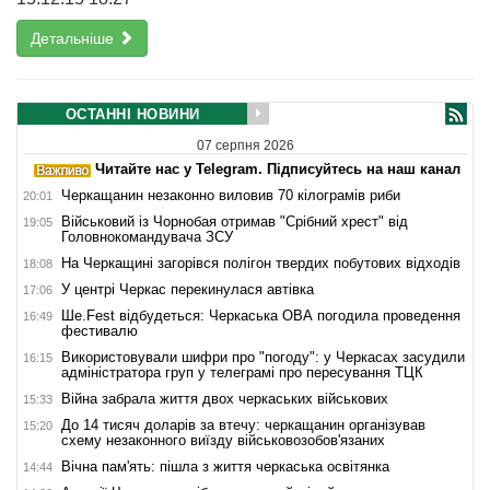
Детальніше
ОСТАННІ НОВИНИ
07 серпня 2026
Читайте нас у Telegram. Підписуйтесь на наш канал
Черкащанин незаконно виловив 70 кілограмів риби
20:01
Військовий із Чорнобая отримав "Срібний хрест" від
19:05
Головнокомандувача ЗСУ
На Черкащині загорівся полігон твердих побутових відходів
18:08
У центрі Черкас перекинулася автівка
17:06
Ше.Fest відбудеться: Черкаська ОВА погодила проведення
16:49
фестивалю
Використовували шифри про "погоду": у Черкасах засудили
16:15
адміністратора груп у телеграмі про пересування ТЦК
Війна забрала життя двох черкаських військових
15:33
До 14 тисяч доларів за втечу: черкащанин організував
15:20
схему незаконного виїзду військовозобов'язаних
Вічна пам'ять: пішла з життя черкаська освітянка
14:44