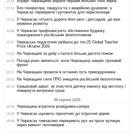
Аграрії Черкащини зібрали перший мільйон тонн зерна
14:26
Без генератора, пандуса та з аварійною душовою: у
13:14
Черкасах перевірили гуртожиток для переселенців
У Черкасах готують дороги біля шкіл і дитсадків: де вже
12:31
оновили розмітку
У Черкасах профінансують обстеження будинку,
12:08
пошкодженого російським безпілотником
Черкаська педагогиня увійшла до топ-25 Global Teacher
11:57
Prize Ukraine 2026
На Черкащині за добу сталося більше десяти пожеж
11:22
Погода різко зміниться: коли Черкащину накриє грозовий
10:52
фронт
На Черкащині провели в останню путь прикордонника
10:17
На Черкащині сили ППО знищили російський безпілотник
09:31
Іграшковий завал: як очистити дитячу кімнату від мотлоху і
09:20
повернути витрачені гроші
06 серпня 2026
Черкащина втратила розвідника-сапера
20:09
У Черкасах шукають причетних до отруєння дерев
19:03
У Черкасах тимчасово перекриють рух на трьох вулицях
18:08
через ремонт тепломереж