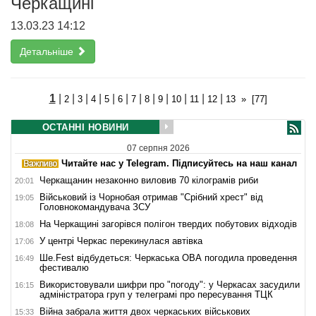
Черкащині
13.03.23 14:12
Детальніше
1
|
|
|
|
|
|
|
|
|
|
|
|
2
3
4
5
6
7
8
9
10
11
12
13
»
[77]
ОСТАННІ НОВИНИ
07 серпня 2026
Читайте нас у Telegram. Підписуйтесь на наш канал
Черкащанин незаконно виловив 70 кілограмів риби
20:01
Військовий із Чорнобая отримав "Срібний хрест" від
19:05
Головнокомандувача ЗСУ
На Черкащині загорівся полігон твердих побутових відходів
18:08
У центрі Черкас перекинулася автівка
17:06
Ше.Fest відбудеться: Черкаська ОВА погодила проведення
16:49
фестивалю
Використовували шифри про "погоду": у Черкасах засудили
16:15
адміністратора груп у телеграмі про пересування ТЦК
Війна забрала життя двох черкаських військових
15:33