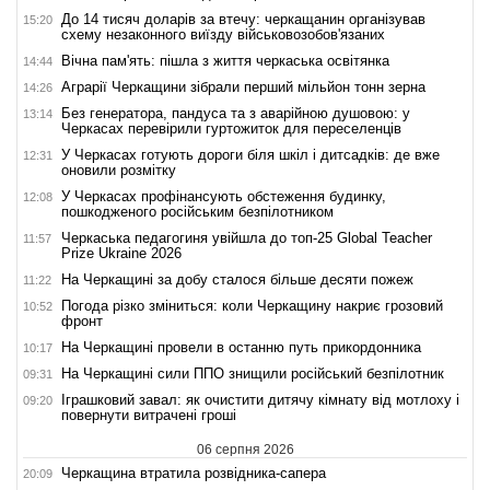
До 14 тисяч доларів за втечу: черкащанин організував
15:20
схему незаконного виїзду військовозобов'язаних
Вічна пам'ять: пішла з життя черкаська освітянка
14:44
Аграрії Черкащини зібрали перший мільйон тонн зерна
14:26
Без генератора, пандуса та з аварійною душовою: у
13:14
Черкасах перевірили гуртожиток для переселенців
У Черкасах готують дороги біля шкіл і дитсадків: де вже
12:31
оновили розмітку
У Черкасах профінансують обстеження будинку,
12:08
пошкодженого російським безпілотником
Черкаська педагогиня увійшла до топ-25 Global Teacher
11:57
Prize Ukraine 2026
На Черкащині за добу сталося більше десяти пожеж
11:22
Погода різко зміниться: коли Черкащину накриє грозовий
10:52
фронт
На Черкащині провели в останню путь прикордонника
10:17
На Черкащині сили ППО знищили російський безпілотник
09:31
Іграшковий завал: як очистити дитячу кімнату від мотлоху і
09:20
повернути витрачені гроші
06 серпня 2026
Черкащина втратила розвідника-сапера
20:09