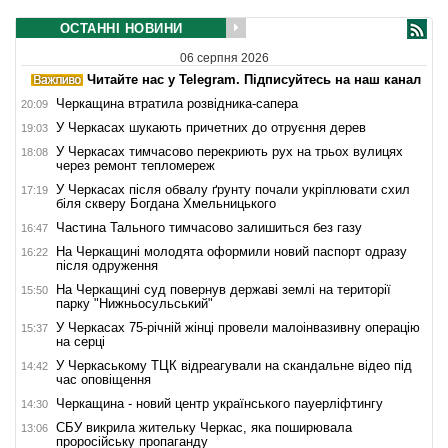
ОСТАННІ НОВИНИ
06 серпня 2026
Читайте нас у Telegram. Підписуйтесь на наш канал
Черкащина втратила розвідника-сапера
20:09
У Черкасах шукають причетних до отруєння дерев
19:03
У Черкасах тимчасово перекриють рух на трьох вулицях
18:08
через ремонт тепломереж
У Черкасах після обвалу ґрунту почали укріплювати схил
17:19
біля скверу Богдана Хмельницького
Частина Тального тимчасово залишиться без газу
16:47
На Черкащині молодята оформили новий паспорт одразу
16:22
після одруження
На Черкащині суд повернув державі землі на території
15:50
парку "Нижньосульський"
У Черкасах 75-річній жінці провели малоінвазивну операцію
15:37
на серці
У Черкаському ТЦК відреагували на скандальне відео під
14:42
час оповіщення
Черкащина - новий центр українського пауерліфтингу
14:30
СБУ викрила жительку Черкас, яка поширювала
13:06
проросійську пропаганду