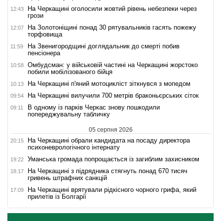
На Черкащині оголосили жовтий рівень небезпеки через
12:43
грози
На Золотоніщині понад 30 рятувальників гасять пожежу
12:07
торфовища
На Звенигородщині доглядальник до смерті побив
11:59
пенсіонера
Омбудсман: у військовій частині на Черкащині жорстоко
10:58
побили мобілізованого бійця
На Черкащині п'яний мотоцикліст зіткнувся з мопедом
10:13
На Черкащині вилучили 700 метрів браконьєрських сіток
09:54
В одному із парків Черкас знову пошкодили
09:11
попереджувальну табличку
05 серпня 2026
На Черкащині обрали кандидата на посаду директора
20:15
психоневрологічного інтернату
Уманська громада попрощається із загиблим захисником
19:22
На Черкащині з підрядника стягнуть понад 670 тисяч
18:17
гривень штрафних санкцій
На Черкащині врятували рідкісного чорного грифа, який
17:09
прилетів із Болгарії