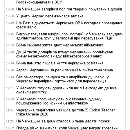
Головнокомандувача ЗСУ
На Черкащині загорівся полігон твердих побутових відходів
18:08
У центрі Черкас перекинулася автівка
17:06
Ше.Fest відбудеться: Черкаська ОВА погодила проведення
16:49
фестивалю
Використовували шифри про "погоду": у Черкасах засудили
16:15
адміністратора груп у телеграмі про пересування ТЦК
Війна забрала життя двох черкаських військових
15:33
До 14 тисяч доларів за втечу: черкащанин організував
15:20
схему незаконного виїзду військовозобов'язаних
Вічна пам'ять: пішла з життя черкаська освітянка
14:44
Аграрії Черкащини зібрали перший мільйон тонн зерна
14:26
Без генератора, пандуса та з аварійною душовою: у
13:14
Черкасах перевірили гуртожиток для переселенців
У Черкасах готують дороги біля шкіл і дитсадків: де вже
12:31
оновили розмітку
У Черкасах профінансують обстеження будинку,
12:08
пошкодженого російським безпілотником
Черкаська педагогиня увійшла до топ-25 Global Teacher
11:57
Prize Ukraine 2026
На Черкащині за добу сталося більше десяти пожеж
11:22
Погода різко зміниться: коли Черкащину накриє грозовий
10:52