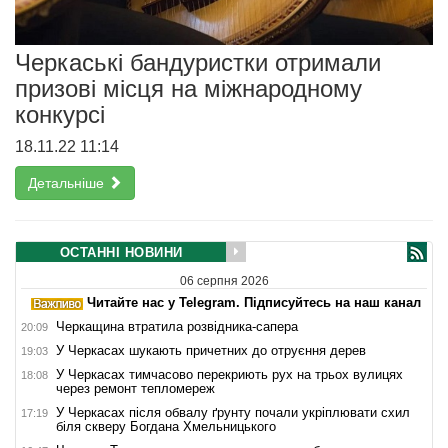
Черкаські бандуристки отримали
призові місця на міжнародному
конкурсі
18.11.22 11:14
Детальніше
ОСТАННІ НОВИНИ
06 серпня 2026
Читайте нас у Telegram. Підписуйтесь на наш канал
Черкащина втратила розвідника-сапера
20:09
У Черкасах шукають причетних до отруєння дерев
19:03
У Черкасах тимчасово перекриють рух на трьох вулицях
18:08
через ремонт тепломереж
У Черкасах після обвалу ґрунту почали укріплювати схил
17:19
біля скверу Богдана Хмельницького