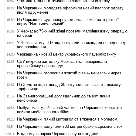
Частина Тального тимчасово залишиться без газу
16:47
На Черкащині молодята оформили новий паспорт одразу
16:22
після одруження
На Черкащині суд повернув державі землі на території
15:50
парку "Нижньосульський"
У Черкасах 75-річній жінці провели малоінвазивну операцію
15:37
на серці
У Черкаському ТЦК відреагували на скандальне відео під
14:42
час оповіщення
Черкащина - новий центр українського пауерліфтингу
14:30
СБУ викрила жительку Черкас, яка поширювала
13:06
проросійську пропаганду
На Черкащині оголосили жовтий рівень небезпеки через
12:43
грози
На Золотоніщині понад 30 рятувальників гасять пожежу
12:07
торфовища
На Звенигородщині доглядальник до смерті побив
11:59
пенсіонера
Омбудсман: у військовій частині на Черкащині жорстоко
10:58
побили мобілізованого бійця
На Черкащині п'яний мотоцикліст зіткнувся з мопедом
10:13
На Черкащині вилучили 700 метрів браконьєрських сіток
09:54
В одному із парків Черкас знову пошкодили
09:11