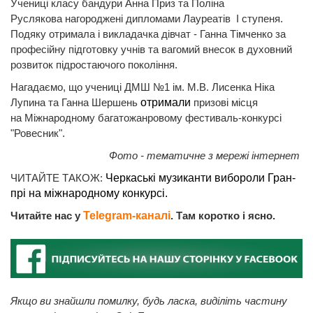
Учениці класу бандури Анна Приз та Поліна
Руслякова нагороджені дипломами Лауреатів І ступеня.
Подяку отримала і викладачка дівчат - Ганна Тімченко за
професійну підготовку учнів та вагомий внесок в духовний
розвиток підростаючого покоління.
Нагадаємо, що учениці ДМШ №1 ім. М.В. Лисенка Ніка
Лупина та Ганна Шершень
отримали
призові місця
на Міжнародному багатожанровому фестиваль-конкурсі
"Ровесник".
Фото - тематичне з мережі інтернет
ЧИТАЙТЕ ТАКОЖ:
Черкаські музиканти вибороли Гран-
прі на міжнародному конкурсі.
Читайте нас у
Telegram-каналі
. Там коротко і ясно.
Якщо ви знайшли помилку, будь ласка, виділіть частину