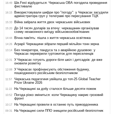
Ше.Fest відбудеться: Черкаська ОВА погодила проведення
16:49
фестивалю
Використовували шифри про "погоду": у Черкасах засудили
16:15
адміністратора груп у телеграмі про пересування ТЦК
Війна забрала життя двох черкаських військових
15:33
До 14 тисяч доларів за втечу: черкащанин організував
15:20
схему незаконного виїзду військовозобов'язаних
Вічна пам'ять: пішла з життя черкаська освітянка
14:44
Аграрії Черкащини зібрали перший мільйон тонн зерна
14:26
Без генератора, пандуса та з аварійною душовою: у
13:14
Черкасах перевірили гуртожиток для переселенців
У Черкасах готують дороги біля шкіл і дитсадків: де вже
12:31
оновили розмітку
У Черкасах профінансують обстеження будинку,
12:08
пошкодженого російським безпілотником
Черкаська педагогиня увійшла до топ-25 Global Teacher
11:57
Prize Ukraine 2026
На Черкащині за добу сталося більше десяти пожеж
11:22
Погода різко зміниться: коли Черкащину накриє грозовий
10:52
фронт
На Черкащині провели в останню путь прикордонника
10:17
На Черкащині сили ППО знищили російський безпілотник
09:31