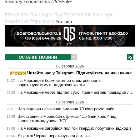
тексту і натисніть Ctrl+Enter
#творчість
#бандуристки
#фестиваль
#конкурс
#змагання
#призерки
Реклама
ОСТАННІ НОВИНИ
08 серпня 2026
Читайте нас у Telegram. Підписуйтесь на наш канал
На Черкащині боржникам за електроенергію
11:37
нараховуватимуть додаткові кошти
На Черкащині через підпал сухої трави вогонь пошкодив ліс
09:23
07 серпня 2026
Черкащанин незаконно виловив 70 кілограмів риби
20:01
Військовий із Чорнобая отримав "Срібний хрест" від
19:05
Головнокомандувача ЗСУ
На Черкащині загорівся полігон твердих побутових відходів
18:08
У центрі Черкас перекинулася автівка
17:06