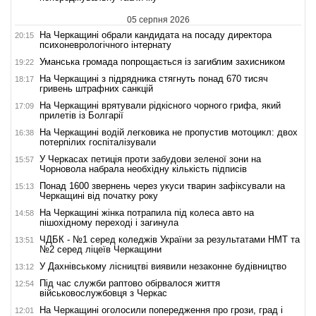
05 серпня 2026
На Черкащині обрали кандидата на посаду директора
20:15
психоневрологічного інтернату
Уманська громада попрощається із загиблим захисником
19:22
На Черкащині з підрядника стягнуть понад 670 тисяч
18:17
гривень штрафних санкцій
На Черкащині врятували рідкісного чорного грифа, який
17:09
прилетів із Болгарії
На Черкащині водій легковика не пропустив мотоцикл: двох
16:38
потерпілих госпіталізували
У Черкасах петиція проти забудови зеленої зони на
15:57
Чорновола набрала необхідну кількість підписів
Понад 1600 звернень через укуси тварин зафіксували на
15:13
Черкащині від початку року
На Черкащині жінка потрапила під колеса авто на
14:58
пішохідному переході і загинула
ЧДБК - №1 серед коледжів України за результатами НМТ та
13:51
№2 серед ліцеїв Черкащини
У Дахнівському лісництві виявили незаконне будівництво
13:12
Під час служби раптово обірвалося життя
12:54
військовослужбовця з Черкас
На Черкащині оголосили попередження про грози, град і
12:01