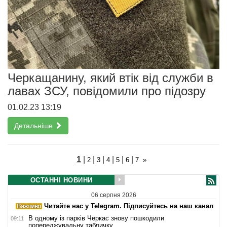
Черкащанину, який втік від служби в
лавах ЗСУ, повідомили про підозру
01.02.23 13:19
Детальніше
1
|
|
|
|
|
|
2
3
4
5
6
7
»
ОСТАННІ НОВИНИ
06 серпня 2026
Читайте нас у Telegram. Підписуйтесь на наш канал
В одному із парків Черкас знову пошкодили
09:11
попереджувальну табличку