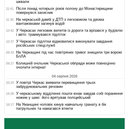
шквали
Після понад чотирьох років полону до Монастирищини
11:41
повернувся захисник
На черкаській дамбі у ДТП з легковиком та двома
11:30
вантажівками загинув водій
У Черкасах легковик вилетів із дороги та врізався у будівлю
10:42
і авто: травмувався підліток
У Черкасах підлітки відмовилися виконувати завдання
10:37
російських спецслужб
На Черкащині під час повітряних тривог знищили три ворожі
09:33
БпЛА
Колишній очільник Черкаської облради може повноцінно
09:27
очолити інтернат
04 серпня 2026
У повітрі Черкас виявили перевищення трьох
20:29
забруднювальних речовин
У черкаському відділенні пошти юнак завдав собі поранення
19:28
ножем у шию: його врятував поліцейський
На Уманщині чоловік кинув навчальну гранату в бік
18:17
патрульних та намагався втекти