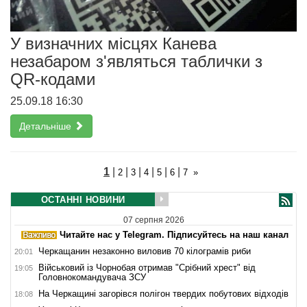
У визначних місцях Канева
незабаром з'являться таблички з
QR-кодами
25.09.18 16:30
Детальніше
1
|
|
|
|
|
|
2
3
4
5
6
7
»
ОСТАННІ НОВИНИ
07 серпня 2026
Читайте нас у Telegram. Підписуйтесь на наш канал
Черкащанин незаконно виловив 70 кілограмів риби
20:01
Військовий із Чорнобая отримав "Срібний хрест" від
19:05
Головнокомандувача ЗСУ
На Черкащині загорівся полігон твердих побутових відходів
18:08