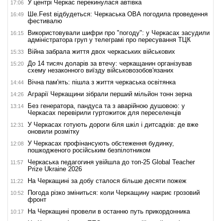
У центрі Черкас перекинулася автівка
17:06
Ше.Fest відбудеться: Черкаська ОВА погодила проведення
16:49
фестивалю
Використовували шифри про "погоду": у Черкасах засудили
16:15
адміністратора груп у телеграмі про пересування ТЦК
Війна забрала життя двох черкаських військових
15:33
До 14 тисяч доларів за втечу: черкащанин організував
15:20
схему незаконного виїзду військовозобов'язаних
Вічна пам'ять: пішла з життя черкаська освітянка
14:44
Аграрії Черкащини зібрали перший мільйон тонн зерна
14:26
Без генератора, пандуса та з аварійною душовою: у
13:14
Черкасах перевірили гуртожиток для переселенців
У Черкасах готують дороги біля шкіл і дитсадків: де вже
12:31
оновили розмітку
У Черкасах профінансують обстеження будинку,
12:08
пошкодженого російським безпілотником
Черкаська педагогиня увійшла до топ-25 Global Teacher
11:57
Prize Ukraine 2026
На Черкащині за добу сталося більше десяти пожеж
11:22
Погода різко зміниться: коли Черкащину накриє грозовий
10:52
фронт
На Черкащині провели в останню путь прикордонника
10:17