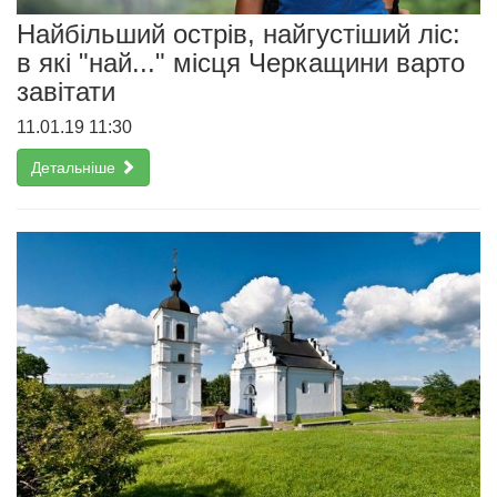
Найбільший острів, найгустіший ліс:
в які "най..." місця Черкащини варто
завітати
11.01.19 11:30
Детальніше