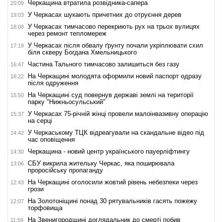
Черкащина втратила розвідника-сапера
20:09
У Черкасах шукають причетних до отруєння дерев
19:03
У Черкасах тимчасово перекриють рух на трьох вулицях
18:08
через ремонт тепломереж
У Черкасах після обвалу ґрунту почали укріплювати схил
17:19
біля скверу Богдана Хмельницького
Частина Тального тимчасово залишиться без газу
16:47
На Черкащині молодята оформили новий паспорт одразу
16:22
після одруження
На Черкащині суд повернув державі землі на території
15:50
парку "Нижньосульський"
У Черкасах 75-річній жінці провели малоінвазивну операцію
15:37
на серці
У Черкаському ТЦК відреагували на скандальне відео під
14:42
час оповіщення
Черкащина - новий центр українського пауерліфтингу
14:30
СБУ викрила жительку Черкас, яка поширювала
13:06
проросійську пропаганду
На Черкащині оголосили жовтий рівень небезпеки через
12:43
грози
На Золотоніщині понад 30 рятувальників гасять пожежу
12:07
торфовища
На Звенигородщині доглядальник до смерті побив
11:59