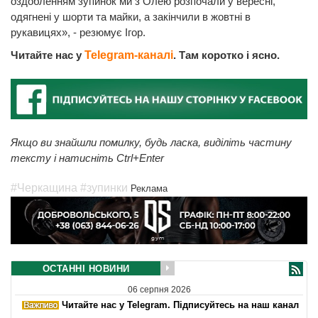
оздобленням зупинок ми з Олею розпочали у вересні,
одягнені у шорти та майки, а закінчили в жовтні в
рукавицях», - резюмує Ігор.
Читайте нас у
Telegram-каналі
. Там коротко і ясно.
Якщо ви знайшли помилку, будь ласка, виділіть частину
тексту і натисніть Ctrl+Enter
#Черкащина
#зупинки
Реклама
ОСТАННІ НОВИНИ
06 серпня 2026
Читайте нас у Telegram. Підписуйтесь на наш канал