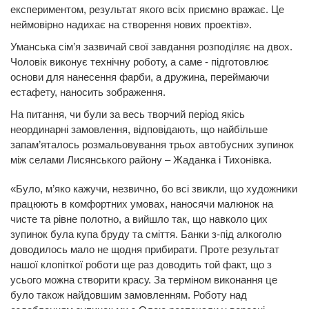
експериментом, результат якого всіх приємно вражає. Це
неймовірно надихає на створення нових проектів».
Уманська сім’я зазвичай свої завдання розподіляє на двох.
Чоловік виконує технічну роботу, а саме - підготовлює
основи для нанесення фарби, а дружина, переймаючи
естафету, наносить зображення.
На питання, чи були за весь творчий період якісь
неординарні замовлення, відповідають, що найбільше
запам’яталось розмальовування трьох автобусних зупинок
між селами Лисянського району – Жаданка і Тихонівка.
«Було, м’яко кажучи, незвично, бо всі звикли, що художники
працюють в комфортних умовах, наносячи малюнок на
чисте та рівне полотно, а вийшло так, що навколо цих
зупинок була купа бруду та сміття. Банки з-під алкоголю
доводилось мало не щодня прибирати. Проте результат
нашої клопіткої роботи ще раз доводить той факт, що з
усього можна створити красу. За терміном виконання це
було також найдовшим замовленням. Роботу над