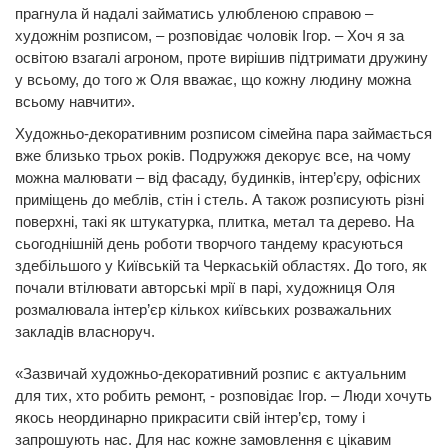
прагнула й надалі займатись улюбленою справою –
художнім розписом, – розповідає чоловік Ігор. – Хоч я за
освітою взагалі агроном, проте вирішив підтримати дружину
у всьому, до того ж Оля вважає, що кожну людину можна
всьому навчити».
Художньо-декоративним розписом сімейна пара займається
вже близько трьох років. Подружжя декорує все, на чому
можна малювати – від фасаду, будинків, інтер’єру, офісних
приміщень до меблів, стін і стель. А також розписують різні
поверхні, такі як штукатурка, плитка, метал та дерево. На
сьогоднішній день роботи творчого тандему красуються
здебільшого у Київській та Черкаській областях. До того, як
почали втілювати авторські мрії в парі, художниця Оля
розмалювала інтер’єр кількох київських розважальних
закладів власноруч.
«Зазвичай художньо-декоративний розпис є актуальним
для тих, хто робить ремонт, - розповідає Ігор. – Люди хочуть
якось неординарно прикрасити свій інтер’єр, тому і
запрошують нас. Для нас кожне замовлення є цікавим