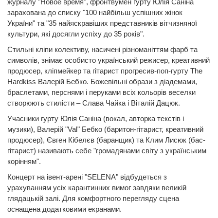
журналу "Новое время", фронтвумен гурту Юлія Саніна
зарахована до списку "100 найбільш успішних жінок
України" та "35 найяскравіших представників вітчизняної
культури, які досягли успіху до 35 років".
Стильні кліпи колективу, насичені різноманіттям фарб та
символів, знімає особисто український режисер, креативний
продюсер, кліпмейкер та гітарист прогресив-поп-гурту The
Hardkiss Валерій Бебко. Божевільні образи з діадемами,
браслетами, перснями і перуками всіх кольорів веселки
створюють стилісти – Слава Чайка і Віталій Дацюк.
Учасники гурту Юлія Саніна (вокал, авторка текстів і
музики), Валерій "Val" Бебко (​баритон-гітарист, креативний
продюсер), Євген Кібелєв (баранщик) та Клим Лисюк (бас-
гітарист) називають себе "громадянами світу з українським
корінням".
Концерт на івент-арені "SELENA" відбудеться з
урахуванням усіх карантинних вимог завдяки великій
глядацькій залі. Для комфортного перегляду сцена
оснащена додатковими екранами.