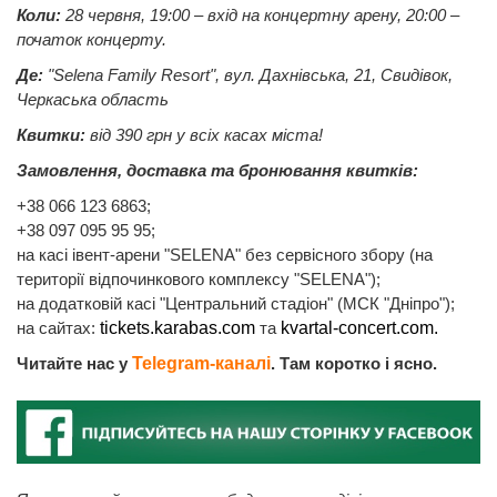
Коли:
28 червня, 19:00 – вхід на концертну арену, 20:00 –
початок концерту.
Де:
"Selena Family Resort", вул. Дахнівська, 21, Свидівок,
Черкаська область
Квитки:
від 390 грн у всіх касах міста!
Замовлення, доставка та бронювання квитків:
+38 066 123 6863;
+38 097 095 95 95;
на касі івент-арени "SELENA" без сервісного збору (на
території відпочинкового комплексу "SELENA");
на додатковій касі "Центральний стадіон" (МСК "Дніпро");
на сайтах:
tickets.karabas.com
та
kvartal-concert.com.
Читайте нас у
Telegram-каналі
. Там коротко і ясно.