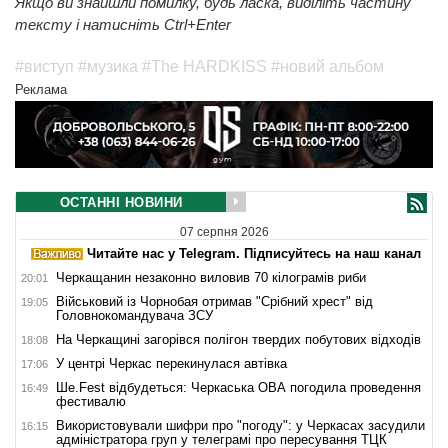
Якщо ви знайшли помилку, будь ласка, виділіть частину
тексту і натисніть Ctrl+Enter
#виступ
#музика
#The HARDKISS
#новий альбом
Реклама
ОСТАННІ НОВИНИ
07 серпня 2026
Читайте нас у Telegram. Підписуйтесь на наш канал
Черкащанин незаконно виловив 70 кілограмів риби
20:01
Військовий із Чорнобая отримав "Срібний хрест" від
19:05
Головнокомандувача ЗСУ
На Черкащині загорівся полігон твердих побутових відходів
18:08
У центрі Черкас перекинулася автівка
17:06
Ше.Fest відбудеться: Черкаська ОВА погодила проведення
16:49
фестивалю
Використовували шифри про "погоду": у Черкасах засудили
16:15
адміністратора груп у телеграмі про пересування ТЦК