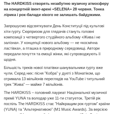
The HARDKISS створять незабутню музичну атмосферу
на концертній івент-арені «SELENA» 28 червня. Тонка
лірика і рок-балади нікого не залишать байдужими.
Запрошуємо відсвяткувати День Конституції під культові
хіти гурту. Сюрпризом для глядачів стануть головні
композиції з четвертого студійного альбому «Жива і не
залізна». У концепції нового альбому — не «космічна
ластівка», а пташка в природному середовищі. Автори
передали почуття та емоції жінки, які супроводжують її
щодня.
Більшість треків нової платівки шанувальники гурту вже
чули. Серед них: пісня "Кобра" у дуеті з Монатіком, що
отримала 13 мільйонів переглядів на YouTube і титульний
трек "Жива" — майже 7 мільйонів.
The HARDKISS – головний лауреат Національної музичної
премії YUNA та володар уже 11-ти статуеток. Третій рік
поспіль The HARDKISS стає "Найкращим рок-гуртом" країни
(YUNA) та "Альтернативою" (M1 Music Awards). За версією