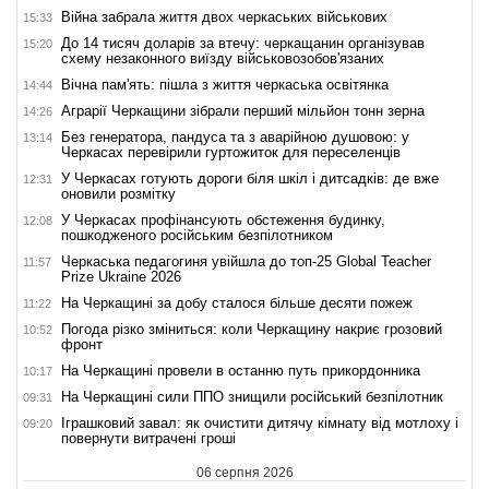
Війна забрала життя двох черкаських військових
15:33
До 14 тисяч доларів за втечу: черкащанин організував
15:20
схему незаконного виїзду військовозобов'язаних
Вічна пам'ять: пішла з життя черкаська освітянка
14:44
Аграрії Черкащини зібрали перший мільйон тонн зерна
14:26
Без генератора, пандуса та з аварійною душовою: у
13:14
Черкасах перевірили гуртожиток для переселенців
У Черкасах готують дороги біля шкіл і дитсадків: де вже
12:31
оновили розмітку
У Черкасах профінансують обстеження будинку,
12:08
пошкодженого російським безпілотником
Черкаська педагогиня увійшла до топ-25 Global Teacher
11:57
Prize Ukraine 2026
На Черкащині за добу сталося більше десяти пожеж
11:22
Погода різко зміниться: коли Черкащину накриє грозовий
10:52
фронт
На Черкащині провели в останню путь прикордонника
10:17
На Черкащині сили ППО знищили російський безпілотник
09:31
Іграшковий завал: як очистити дитячу кімнату від мотлоху і
09:20
повернути витрачені гроші
06 серпня 2026