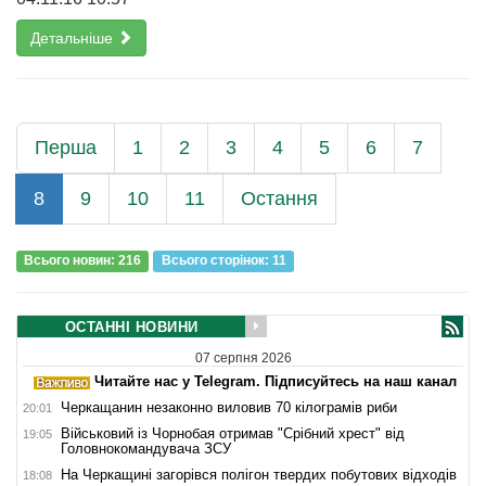
Детальніше
Перша
1
2
3
4
5
6
7
8
9
10
11
Остання
Всього новин: 216
Всього сторiнок: 11
ОСТАННІ НОВИНИ
07 серпня 2026
Читайте нас у Telegram. Підписуйтесь на наш канал
Черкащанин незаконно виловив 70 кілограмів риби
20:01
Військовий із Чорнобая отримав "Срібний хрест" від
19:05
Головнокомандувача ЗСУ
На Черкащині загорівся полігон твердих побутових відходів
18:08