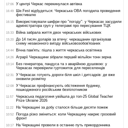
У центрі Черкас перекинулася автівка
17:06
Ше.Fest відбудеться: Черкаська ОВА погодила проведення
16:49
фестивалю
Використовували шифри про "погоду": у Черкасах засудили
16:15
адміністратора груп у телеграмі про пересування ТЦК
Війна забрала життя двох черкаських військових
15:33
До 14 тисяч доларів за втечу: черкащанин організував
15:20
схему незаконного виїзду військовозобов'язаних
Вічна пам'ять: пішла з життя черкаська освітянка
14:44
Аграрії Черкащини зібрали перший мільйон тонн зерна
14:26
Без генератора, пандуса та з аварійною душовою: у
13:14
Черкасах перевірили гуртожиток для переселенців
У Черкасах готують дороги біля шкіл і дитсадків: де вже
12:31
оновили розмітку
У Черкасах профінансують обстеження будинку,
12:08
пошкодженого російським безпілотником
Черкаська педагогиня увійшла до топ-25 Global Teacher
11:57
Prize Ukraine 2026
На Черкащині за добу сталося більше десяти пожеж
11:22
Погода різко зміниться: коли Черкащину накриє грозовий
10:52
фронт
На Черкащині провели в останню путь прикордонника
10:17