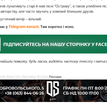
чів лунатимуть старі й нові пісні "Острову", а також улюблені піс
авторству, але часто звучать у компанії близьких друзів.
кустичний вечір – вільний.
нас у
Telegram-каналі
. Там коротко і ясно.
найшли помилку, будь ласка, виділіть частину тексту і натис
нок
#виступ
#музика
#пляж
Реклама