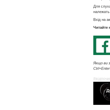
Для слуха
належать 
Вхід на а
Читайте 
Якщо ви з
Ctrl+Enter
#відпочи