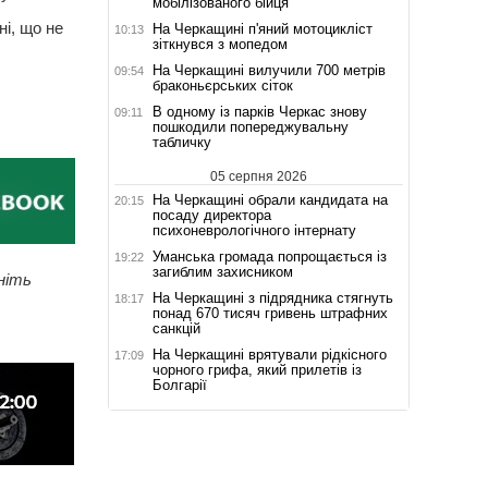
мобілізованого бійця
ні, що не
На Черкащині п'яний мотоцикліст
10:13
зіткнувся з мопедом
На Черкащині вилучили 700 метрів
09:54
браконьєрських сіток
В одному із парків Черкас знову
09:11
пошкодили попереджувальну
табличку
05 серпня 2026
На Черкащині обрали кандидата на
20:15
посаду директора
психоневрологічного інтернату
Уманська громада попрощається із
19:22
загиблим захисником
ніть
На Черкащині з підрядника стягнуть
18:17
понад 670 тисяч гривень штрафних
санкцій
На Черкащині врятували рідкісного
17:09
чорного грифа, який прилетів із
Болгарії