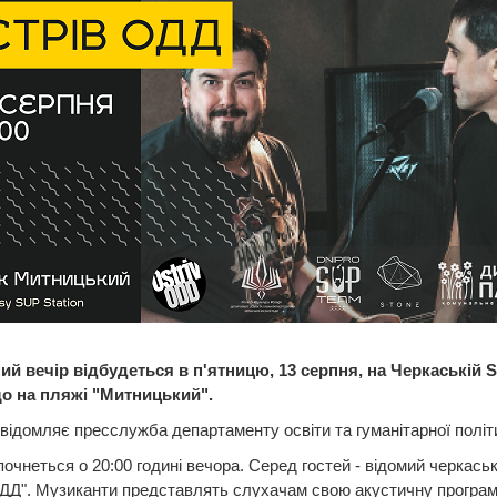
ий вечір відбудеться в п'ятницю, 13 серпня, на Черкаській 
 що на пляжі "Митницький".
відомляє пресслужба департаменту освіти та гуманітарної полі
почнеться о 20:00 годині вечора. Серед гостей - відомий черкаськ
ДД". Музиканти представлять слухачам свою акустичну програм