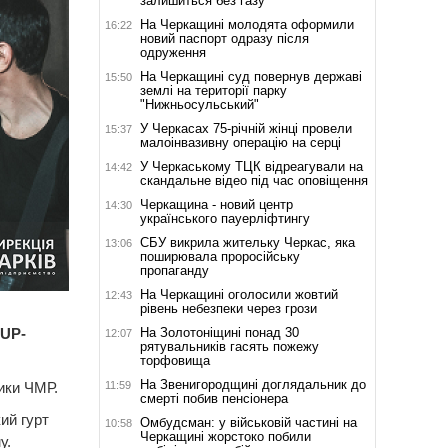
залишиться без газу
На Черкащині молодята оформили
16:22
новий паспорт одразу після
одруження
На Черкащині суд повернув державі
15:50
землі на території парку
"Нижньосульський"
У Черкасах 75-річній жінці провели
15:37
малоінвазивну операцію на серці
У Черкаському ТЦК відреагували на
14:42
скандальне відео під час оповіщення
Черкащина - новий центр
14:30
українського пауерліфтингу
СБУ викрила жительку Черкас, яка
13:06
поширювала проросійську
пропаганду
На Черкащині оголосили жовтий
12:43
рівень небезпеки через грози
На Золотоніщині понад 30
SUP-
12:07
рятувальників гасять пожежу
торфовища
На Звенигородщині доглядальник до
11:59
тики ЧМР.
смерті побив пенсіонера
ий гурт
Омбудсман: у військовій частині на
10:58
Черкащині жорстоко побили
у.