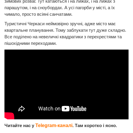
зимових розваг. Тут катаються і на лижах, і на лижах з
парашутом, і на сноубордах. А усі пагорби у місті, а їх
чимало, просто всіяні санчатами.
Туристичні Черкаси неймовірно зручні, адже місто має
квартальне планування. Тому заблукати тут дуже складно.
Все поділено на невеличкі квадратики з перехрестями та
пішохідними переходами.
Читайте нас у
Telegram-каналі
. Там коротко і ясно.