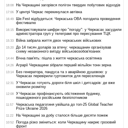
На Черкащині загорівся полігон твердих побутових відходів
18:08
У центрі Черкас перекинулася автівка
17:06
Ше.Fest відбудеться: Черкаська ОВА погодила проведення
16:49
фестивалю
Використовували шифри про "погоду": у Черкасах засудили
16:15
адміністратора груп у телеграмі про пересування ТЦК
Війна забрала життя двох черкаських військових
15:33
До 14 тисяч доларів за втечу: черкащанин організував
15:20
схему незаконного виїзду військовозобов'язаних
Вічна пам'ять: пішла з життя черкаська освітянка
14:44
Аграрії Черкащини зібрали перший мільйон тонн зерна
14:26
Без генератора, пандуса та з аварійною душовою: у
13:14
Черкасах перевірили гуртожиток для переселенців
У Черкасах готують дороги біля шкіл і дитсадків: де вже
12:31
оновили розмітку
У Черкасах профінансують обстеження будинку,
12:08
пошкодженого російським безпілотником
Черкаська педагогиня увійшла до топ-25 Global Teacher
11:57
Prize Ukraine 2026
На Черкащині за добу сталося більше десяти пожеж
11:22
Погода різко зміниться: коли Черкащину накриє грозовий
10:52
фронт