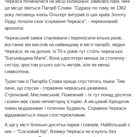
Черкаси починалися на місці колишньої Замкової гори, нині
це місце зветься Пагорб Слави. "Одразу по тому, як 1362
року литовець князь Ольгерт витурив із цих країв Золоту
Орду, почали своє існування Черкаси", - переконаний
археолог.
Черкаський замок спалювали і переносили кілька разів,
востаннє він височів на найвищому в місті пагорбі, звідки
Черкаси, як на долоні. Із 70-х років тут стоїть черкаська
"Батьківщина-Мати". Вона удесятеро менша за столичну
сестру, зростом усього шість метрів, але не менш
символічна.
Туристам із Пагорба Слави краще спуститись пішки. Тим
паче, що спуски - справжня черкаська цікавинка.
Стрілковий, Мисливський, Пожежний – їх тут понад десяток
і кожен має свою неповторну історію. А місцевий Хрещатик
повен модернових і готичних будівель. Справжні Черкаси
відкриваються лише спостережливим.
А ще у місті близько десятка парків і скверів. Найбільший з
них – "Сосновий бір". Взимку Черкаси не існують без