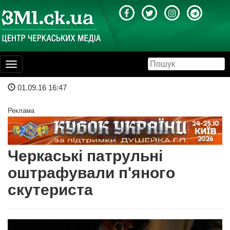
Toggle
navigation
01.09.16 16:47
Реклама
Черкаські патрульні
оштрафували п'яного
скутериста