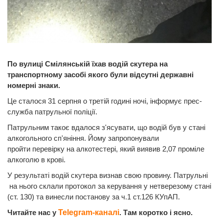
По вулиці Смілянській їхав водій скутера на
транспортному засобі якого були відсутні державні
номерні знаки.
Це сталося 31 серпня о третій годині ночі, інформує прес-
служба патрульної поліції.
Патрульним такоє вдалося з'ясувати, що водій був у стані
алкогольного сп'яніння. Йому запропонували
пройти перевірку на алкотестері, який виявив 2,07 проміле
алкоголю в крові.
У результаті водій скутера визнав свою провину. Патрульні
на нього склали протокол за керування у нетверезому стані
(ст. 130) та винесли постанову за ч.1 ст.126 КУпАП.
Читайте нас у
Telegram-каналі
. Там коротко і ясно.