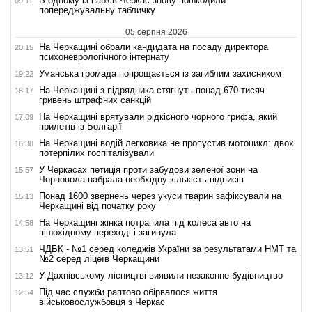
В одному із парків Черкас знову пошкодили
09:11
попереджувальну табличку
05 серпня 2026
На Черкащині обрали кандидата на посаду директора
20:15
психоневрологічного інтернату
Уманська громада попрощається із загиблим захисником
19:22
На Черкащині з підрядника стягнуть понад 670 тисяч
18:17
гривень штрафних санкцій
На Черкащині врятували рідкісного чорного грифа, який
17:09
прилетів із Болгарії
На Черкащині водій легковика не пропустив мотоцикл: двох
16:38
потерпілих госпіталізували
У Черкасах петиція проти забудови зеленої зони на
15:57
Чорновола набрала необхідну кількість підписів
Понад 1600 звернень через укуси тварин зафіксували на
15:13
Черкащині від початку року
На Черкащині жінка потрапила під колеса авто на
14:58
пішохідному переході і загинула
ЧДБК - №1 серед коледжів України за результатами НМТ та
13:51
№2 серед ліцеїв Черкащини
У Дахнівському лісництві виявили незаконне будівництво
13:12
Під час служби раптово обірвалося життя
12:54
військовослужбовця з Черкас