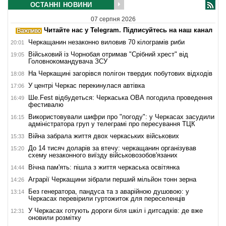
ОСТАННІ НОВИНИ
07 серпня 2026
Читайте нас у Telegram. Підписуйтесь на наш канал
Черкащанин незаконно виловив 70 кілограмів риби
20:01
Військовий із Чорнобая отримав "Срібний хрест" від
19:05
Головнокомандувача ЗСУ
На Черкащині загорівся полігон твердих побутових відходів
18:08
У центрі Черкас перекинулася автівка
17:06
Ше.Fest відбудеться: Черкаська ОВА погодила проведення
16:49
фестивалю
Використовували шифри про "погоду": у Черкасах засудили
16:15
адміністратора груп у телеграмі про пересування ТЦК
Війна забрала життя двох черкаських військових
15:33
До 14 тисяч доларів за втечу: черкащанин організував
15:20
схему незаконного виїзду військовозобов'язаних
Вічна пам'ять: пішла з життя черкаська освітянка
14:44
Аграрії Черкащини зібрали перший мільйон тонн зерна
14:26
Без генератора, пандуса та з аварійною душовою: у
13:14
Черкасах перевірили гуртожиток для переселенців
У Черкасах готують дороги біля шкіл і дитсадків: де вже
12:31
оновили розмітку