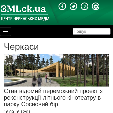
Toggle
navigation
Черкаси
Став відомий переможний проект з
реконструкції літнього кінотеатру в
парку Сосновий бір
16.09.16 12:01