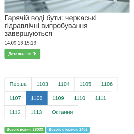
Гарячій воді бути: черкаські
гідравлічні випробування
завершуються
14.09.16 15:13
Детальніше
Перша
1103
1104
1105
1106
1107
1108
1109
1110
1111
1112
1113
Остання
Всього новин: 28033
Всього сторiнок: 1402