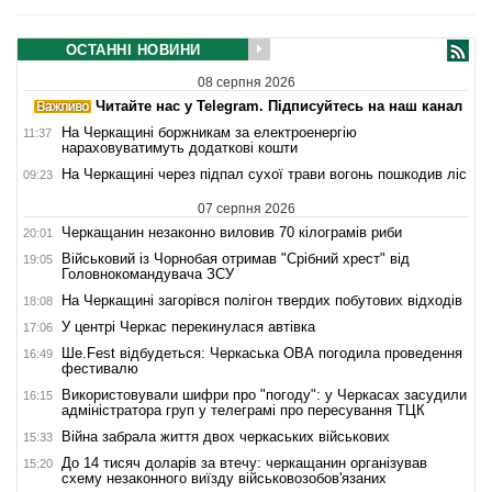
ОСТАННІ НОВИНИ
08 серпня 2026
Читайте нас у Telegram. Підписуйтесь на наш канал
На Черкащині боржникам за електроенергію
11:37
нараховуватимуть додаткові кошти
На Черкащині через підпал сухої трави вогонь пошкодив ліс
09:23
07 серпня 2026
Черкащанин незаконно виловив 70 кілограмів риби
20:01
Військовий із Чорнобая отримав "Срібний хрест" від
19:05
Головнокомандувача ЗСУ
На Черкащині загорівся полігон твердих побутових відходів
18:08
У центрі Черкас перекинулася автівка
17:06
Ше.Fest відбудеться: Черкаська ОВА погодила проведення
16:49
фестивалю
Використовували шифри про "погоду": у Черкасах засудили
16:15
адміністратора груп у телеграмі про пересування ТЦК
Війна забрала життя двох черкаських військових
15:33
До 14 тисяч доларів за втечу: черкащанин організував
15:20
схему незаконного виїзду військовозобов'язаних