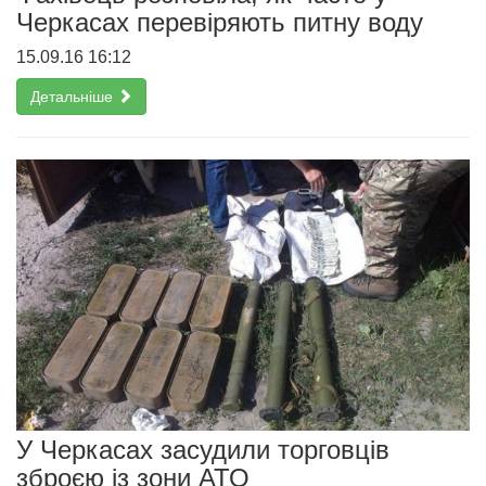
Черкасах перевіряють питну воду
15.09.16 16:12
Детальніше
У Черкасах засудили торговців
зброєю із зони АТО