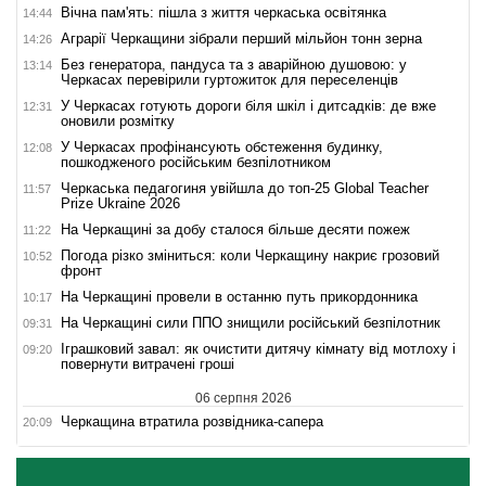
Вічна пам'ять: пішла з життя черкаська освітянка
14:44
Аграрії Черкащини зібрали перший мільйон тонн зерна
14:26
Без генератора, пандуса та з аварійною душовою: у
13:14
Черкасах перевірили гуртожиток для переселенців
У Черкасах готують дороги біля шкіл і дитсадків: де вже
12:31
оновили розмітку
У Черкасах профінансують обстеження будинку,
12:08
пошкодженого російським безпілотником
Черкаська педагогиня увійшла до топ-25 Global Teacher
11:57
Prize Ukraine 2026
На Черкащині за добу сталося більше десяти пожеж
11:22
Погода різко зміниться: коли Черкащину накриє грозовий
10:52
фронт
На Черкащині провели в останню путь прикордонника
10:17
На Черкащині сили ППО знищили російський безпілотник
09:31
Іграшковий завал: як очистити дитячу кімнату від мотлоху і
09:20
повернути витрачені гроші
06 серпня 2026
Черкащина втратила розвідника-сапера
20:09