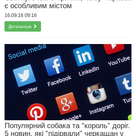
є особливим містом
16.09.16 09:16
Детальніше
Популярний собака та "король" доріг.
5 новин, які "підірвали" черкащан у