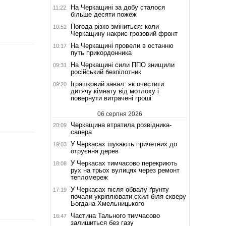
На Черкащині за добу сталося
11:22
більше десяти пожеж
Погода різко зміниться: коли
10:52
Черкащину накриє грозовий фронт
На Черкащині провели в останню
10:17
путь прикордонника
На Черкащині сили ППО знищили
09:31
російський безпілотник
Іграшковий завал: як очистити
09:20
дитячу кімнату від мотлоху і
повернути витрачені гроші
06 серпня 2026
Черкащина втратила розвідника-
20:09
сапера
У Черкасах шукають причетних до
19:03
отруєння дерев
У Черкасах тимчасово перекриють
18:08
рух на трьох вулицях через ремонт
тепломереж
У Черкасах після обвалу ґрунту
17:19
почали укріплювати схил біля скверу
Богдана Хмельницького
Частина Тального тимчасово
16:47
залишиться без газу