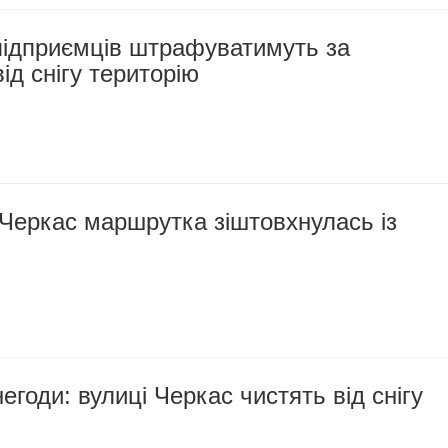
підприємців штрафуватимуть за
ід снігу територію
 Черкас маршрутка зіштовхнулась із
егоди: вулиці Черкас чистять від снігу