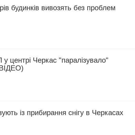
орів будинків вивозять без проблем
 у центрі Черкас "паралізувало"
(ВІДЕО)
зують із прибирання снігу в Черкасах