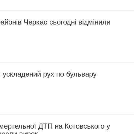
районів Черкас сьогодні відмінили
 ускладений рух по бульвару
мертельної ДТП на Котовського у
несли вирок