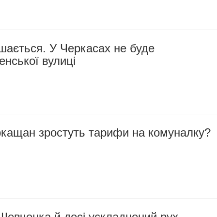
шається. У Черкасах не буде
нської вулиці
ркащан зростуть тарифи на комуналку?
Шевченка й досі ускладнений рух