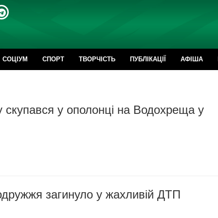
CОЦІУМ
СПОРТ
ТВОРЧІСТЬ
ПУБЛІКАЦІЇ
АФІША
у скупався у ополонці на Водохреща у
одружжя загинуло у жахливій ДТП