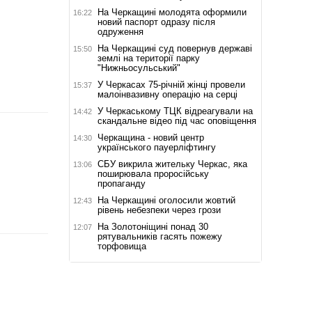
На Черкащині молодята оформили
16:22
новий паспорт одразу після
одруження
На Черкащині суд повернув державі
15:50
землі на території парку
"Нижньосульський"
У Черкасах 75-річній жінці провели
15:37
малоінвазивну операцію на серці
У Черкаському ТЦК відреагували на
14:42
скандальне відео під час оповіщення
Черкащина - новий центр
14:30
українського пауерліфтингу
СБУ викрила жительку Черкас, яка
13:06
поширювала проросійську
пропаганду
На Черкащині оголосили жовтий
12:43
рівень небезпеки через грози
На Золотоніщині понад 30
12:07
рятувальників гасять пожежу
торфовища