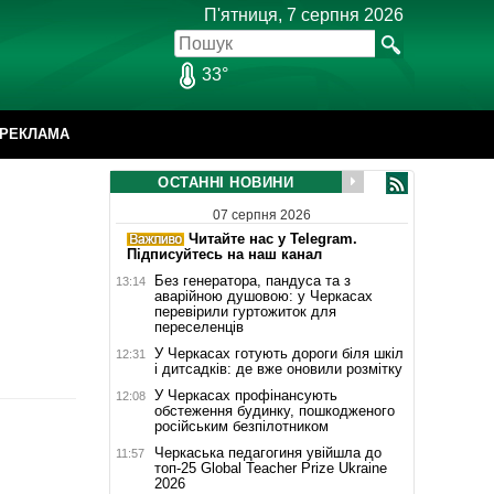
П'ятниця, 7 серпня 2026
33°
РЕКЛАМА
ОСТАННІ НОВИНИ
07 серпня 2026
Читайте нас у Telegram.
Підписуйтесь на наш канал
Без генератора, пандуса та з
13:14
аварійною душовою: у Черкасах
перевірили гуртожиток для
переселенців
У Черкасах готують дороги біля шкіл
12:31
і дитсадків: де вже оновили розмітку
У Черкасах профінансують
12:08
обстеження будинку, пошкодженого
російським безпілотником
Черкаська педагогиня увійшла до
11:57
топ-25 Global Teacher Prize Ukraine
2026