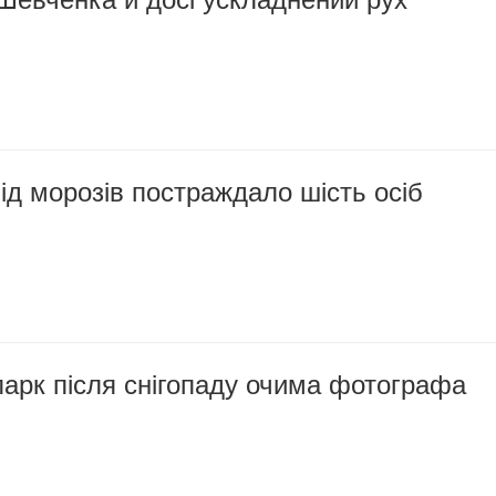
ід морозів постраждало шість осіб
арк після снігопаду очима фотографа