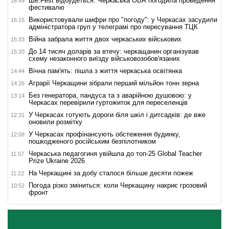
Ше.Fest відбудеться: Черкаська ОВА погодила проведення
16:49
фестивалю
Використовували шифри про "погоду": у Черкасах засудили
16:15
адміністратора груп у телеграмі про пересування ТЦК
Війна забрала життя двох черкаських військових
15:33
До 14 тисяч доларів за втечу: черкащанин організував
15:20
схему незаконного виїзду військовозобов'язаних
Вічна пам'ять: пішла з життя черкаська освітянка
14:44
Аграрії Черкащини зібрали перший мільйон тонн зерна
14:26
Без генератора, пандуса та з аварійною душовою: у
13:14
Черкасах перевірили гуртожиток для переселенців
У Черкасах готують дороги біля шкіл і дитсадків: де вже
12:31
оновили розмітку
У Черкасах профінансують обстеження будинку,
12:08
пошкодженого російським безпілотником
Черкаська педагогиня увійшла до топ-25 Global Teacher
11:57
Prize Ukraine 2026
На Черкащині за добу сталося більше десяти пожеж
11:22
Погода різко зміниться: коли Черкащину накриє грозовий
10:52
фронт