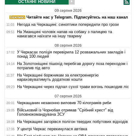
ОСТАННІ НОВИНИ
09 серпня 2026
Читайте нас у Telegram. Підписуйтесь на наш канал
Негода на Черкащині: синоптики попередили про грози
11:03
На Уманщині чоловік напав на собаку з палицею та
09:51
намагався наїхати на іншу тварину
08 серпня 2026
У Черкасах поліція перевірила 12 розважальних закладів і
17:02
понад 100 людей
На Золотоніщині пішохід перебігав дорогу поза переходом і
14:14
потрапив під авто
На Черкащині боржникам за електроенергію
11:37
нараховуватимуть додаткові кошти
На Черкащині через підпал сухої трави вогонь пошкодив ліс
09:23
07 серпня 2026
Черкащанин незаконно виловив 70 кілограмів риби
20:01
Військовий із Чорнобая отримав "Срібний хрест" від
19:05
Головнокомандувача ЗСУ
На Черкащині загорівся полігон твердих побутових відходів
18:08
У центрі Черкас перекинулася автівка
17:06