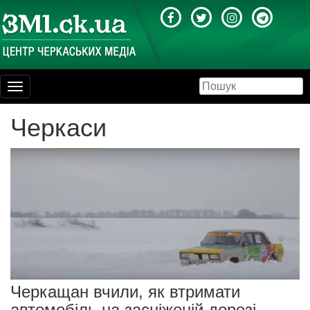
Toggle
navigation
Черкаси
Черкащан вчили, як втримати
автомобіль на засніженій дорозі