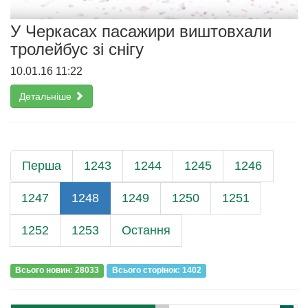
У Черкасах пасажири виштовхали
тролейбус зі cнігу
10.01.16 11:22
Детальніше
Перша
1243
1244
1245
1246
1247
1248
1249
1250
1251
1252
1253
Остання
Всього новин: 28033
Всього сторiнок: 1402