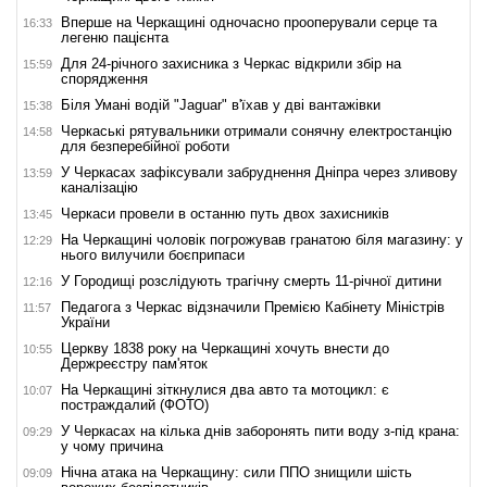
Вперше на Черкащині одночасно прооперували серце та
16:33
легеню пацієнта
Для 24-річного захисника з Черкас відкрили збір на
15:59
спорядження
Біля Умані водій "Jaguar" в'їхав у дві вантажівки
15:38
Черкаські рятувальники отримали сонячну електростанцію
14:58
для безперебійної роботи
У Черкасах зафіксували забруднення Дніпра через зливову
13:59
каналізацію
Черкаси провели в останню путь двох захисників
13:45
На Черкащині чоловік погрожував гранатою біля магазину: у
12:29
нього вилучили боєприпаси
У Городищі розслідують трагічну смерть 11-річної дитини
12:16
Педагога з Черкас відзначили Премією Кабінету Міністрів
11:57
України
Церкву 1838 року на Черкащині хочуть внести до
10:55
Держреєстру пам'яток
На Черкащині зіткнулися два авто та мотоцикл: є
10:07
постраждалий (ФОТО)
У Черкасах на кілька днів заборонять пити воду з-під крана:
09:29
у чому причина
Нічна атака на Черкащину: сили ППО знищили шість
09:09