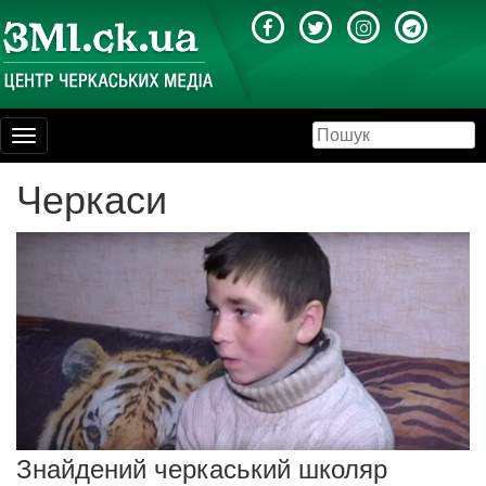
Toggle
navigation
Черкаси
Знайдений черкаський школяр