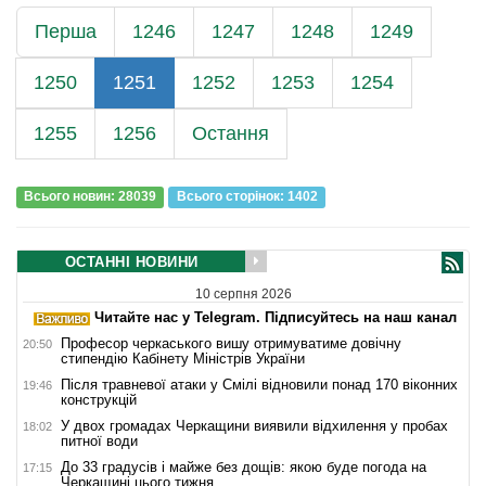
Перша
1246
1247
1248
1249
1250
1251
1252
1253
1254
1255
1256
Остання
Всього новин: 28039
Всього сторiнок: 1402
ОСТАННІ НОВИНИ
10 серпня 2026
Читайте нас у Telegram. Підписуйтесь на наш канал
Професор черкаського вишу отримуватиме довічну
20:50
стипендію Кабінету Міністрів України
Після травневої атаки у Смілі відновили понад 170 віконних
19:46
конструкцій
У двох громадах Черкащини виявили відхилення у пробах
18:02
питної води
До 33 градусів і майже без дощів: якою буде погода на
17:15
Черкащині цього тижня