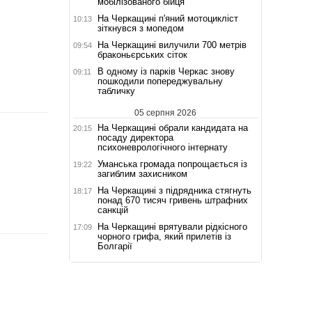
мобілізованого бійця
На Черкащині п'яний мотоцикліст
10:13
зіткнувся з мопедом
На Черкащині вилучили 700 метрів
09:54
браконьєрських сіток
В одному із парків Черкас знову
09:11
пошкодили попереджувальну
табличку
05 серпня 2026
На Черкащині обрали кандидата на
20:15
посаду директора
психоневрологічного інтернату
Уманська громада попрощається із
19:22
загиблим захисником
На Черкащині з підрядника стягнуть
18:17
понад 670 тисяч гривень штрафних
санкцій
На Черкащині врятували рідкісного
17:09
чорного грифа, який прилетів із
Болгарії