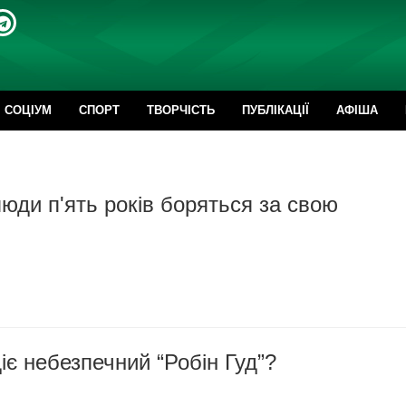
CОЦІУМ
СПОРТ
ТВОРЧІСТЬ
ПУБЛІКАЦІЇ
АФІША
юди п'ять років боряться за свою
іє небезпечний “Робін Гуд”?