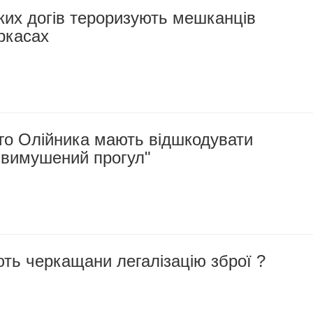
ких догів тероризують мешканців
ркасах
го Олійника мають відшкодувати
 вимушений прогул"
ть черкащани легалізацію зброї ?