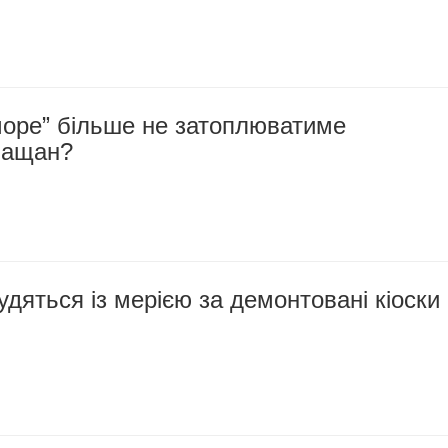
море” більше не затоплюватиме
кащан?
удяться із мерією за демонтовані кіоски