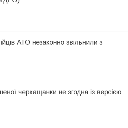
ійців АТО незаконно звільнили з
еної черкащанки не згодна із версією