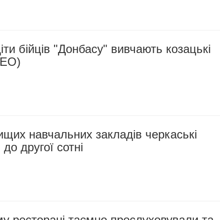
іти бійців "Донбасу" вивчають козацькі
ДЕО)
ищих навчальних закладів черкаські
 до другої сотні
у ресторані таємно прослуховували та