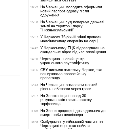
залишиться без газу
На Черкащині молодята оформили
16:22
новий паспорт одразу після
одруження
На Черкащині суд повернув державі
15:50
землі на території парку
"Нижньосульський"
У Черкасах 75-річній жінці провели
15:37
малоінвазивну операцію на серці
У Черкаському ТЦК відреагували на
14:42
скандальне відео під час оповіщення
Черкащина - новий центр
14:30
українського пауерліфтингу
СБУ викрила жительку Черкас, яка
13:06
поширювала проросійську
пропаганду
На Черкащині оголосили жовтий
12:43
рівень небезпеки через грози
На Золотоніщині понад 30
12:07
рятувальників гасять пожежу
торфовища
На Звенигородщині доглядальник до
11:59
смерті побив пенсіонера
Омбудсман: у військовій частині на
10:58
Черкащині жорстоко побили