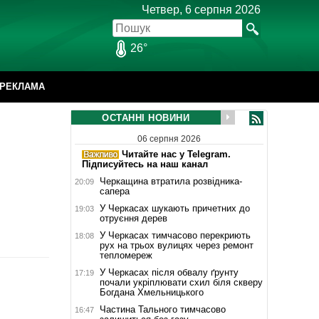
Четвер, 6 серпня 2026
26°
РЕКЛАМА
ОСТАННІ НОВИНИ
06 серпня 2026
Читайте нас у Telegram.
Підписуйтесь на наш канал
Черкащина втратила розвідника-
20:09
сапера
У Черкасах шукають причетних до
19:03
отруєння дерев
У Черкасах тимчасово перекриють
18:08
рух на трьох вулицях через ремонт
тепломереж
У Черкасах після обвалу ґрунту
17:19
почали укріплювати схил біля скверу
Богдана Хмельницького
Частина Тального тимчасово
16:47