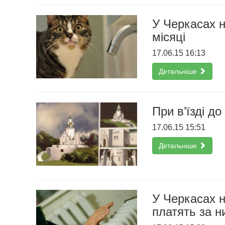
У Черкасах н
місяці
17.06.15 16:13
Детальніше
При в’їзді д
17.06.15 15:51
Детальніше
У Черкасах н
платять за н