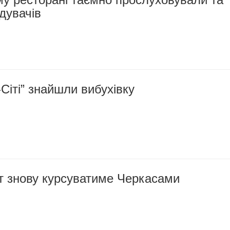
ідувачів
Сіті” знайшли вибухівку
т знову курсуватиме Черкасами