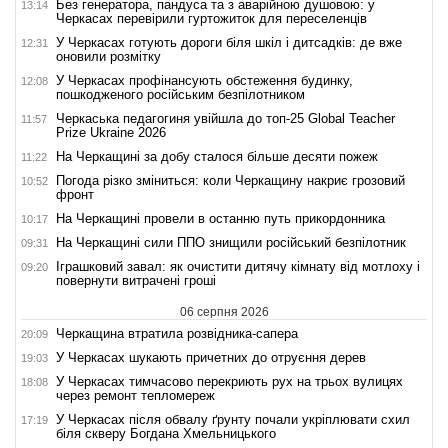
Без генератора, пандуса та з аварійною душовою: у
13:14
Черкасах перевірили гуртожиток для переселенців
У Черкасах готують дороги біля шкіл і дитсадків: де вже
12:31
оновили розмітку
У Черкасах профінансують обстеження будинку,
12:08
пошкодженого російським безпілотником
Черкаська педагогиня увійшла до топ-25 Global Teacher
11:57
Prize Ukraine 2026
На Черкащині за добу сталося більше десяти пожеж
11:22
Погода різко зміниться: коли Черкащину накриє грозовий
10:52
фронт
На Черкащині провели в останню путь прикордонника
10:17
На Черкащині сили ППО знищили російський безпілотник
09:31
Іграшковий завал: як очистити дитячу кімнату від мотлоху і
09:20
повернути витрачені гроші
06 серпня 2026
Черкащина втратила розвідника-сапера
20:09
У Черкасах шукають причетних до отруєння дерев
19:03
У Черкасах тимчасово перекриють рух на трьох вулицях
18:08
через ремонт тепломереж
У Черкасах після обвалу ґрунту почали укріплювати схил
17:19
біля скверу Богдана Хмельницького