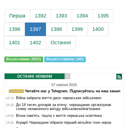
Перша
1392
1393
1394
1395
1396
1397
1398
1399
1400
1401
1402
Остання
Всього новин: 28031
Всього сторiнок: 1402
ОСТАННІ НОВИНИ
07 серпня 2026
Читайте нас у Telegram. Підписуйтесь на наш канал
Війна забрала життя двох черкаських військових
15:33
До 14 тисяч доларів за втечу: черкащанин організував
15:20
схему незаконного виїзду військовозобов'язаних
Вічна пам'ять: пішла з життя черкаська освітянка
14:44
Аграрії Черкащини зібрали перший мільйон тонн зерна
14:26