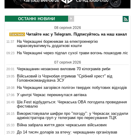
ОСТАННІ НОВИНИ
08 серпня 2026
Читайте нас у Telegram. Підписуйтесь на наш канал
На Черкащині боржникам за електроенергію
11:37
нараховуватимуть додаткові кошти
На Черкащині через підпал сухої трави вогонь пошкодив ліс
09:23
07 серпня 2026
Черкащанин незаконно виловив 70 кілограмів риби
20:01
Військовий із Чорнобая отримав "Срібний хрест" від
19:05
Головнокомандувача ЗСУ
На Черкащині загорівся полігон твердих побутових відходів
18:08
У центрі Черкас перекинулася автівка
17:06
Ше.Fest відбудеться: Черкаська ОВА погодила проведення
16:49
фестивалю
Використовували шифри про "погоду": у Черкасах засудили
16:15
адміністратора груп у телеграмі про пересування ТЦК
Війна забрала життя двох черкаських військових
15:33
До 14 тисяч доларів за втечу: черкащанин організував
15:20