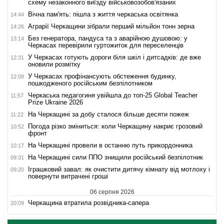
схему незаконного виїзду військовозобов'язаних
Вічна пам'ять: пішла з життя черкаська освітянка
14:44
Аграрії Черкащини зібрали перший мільйон тонн зерна
14:26
Без генератора, пандуса та з аварійною душовою: у
13:14
Черкасах перевірили гуртожиток для переселенців
У Черкасах готують дороги біля шкіл і дитсадків: де вже
12:31
оновили розмітку
У Черкасах профінансують обстеження будинку,
12:08
пошкодженого російським безпілотником
Черкаська педагогиня увійшла до топ-25 Global Teacher
11:57
Prize Ukraine 2026
На Черкащині за добу сталося більше десяти пожеж
11:22
Погода різко зміниться: коли Черкащину накриє грозовий
10:52
фронт
На Черкащині провели в останню путь прикордонника
10:17
На Черкащині сили ППО знищили російський безпілотник
09:31
Іграшковий завал: як очистити дитячу кімнату від мотлоху і
09:20
повернути витрачені гроші
06 серпня 2026
Черкащина втратила розвідника-сапера
20:09